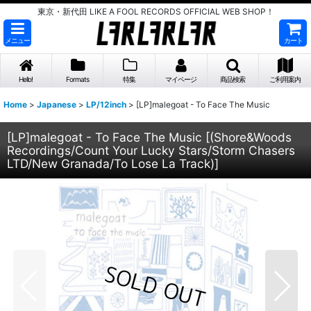
東京・新代田 LIKE A FOOL RECORDS OFFICIAL WEB SHOP！
メニュー
カート
Hello!
Formats
特集
マイページ
商品検索
ご利用案内
Home
>
Japanese
>
LP/12inch
>
[LP]malegoat - To Face The Music
[LP]malegoat - To Face The Music
[
(Shore&Woods
Recordings/Count Your Lucky Stars/Storm Chasers
LTD/New Granada/To Lose La Track)
]