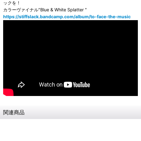
ックを！
カラーヴァイナル"Blue & White Splatter "
https://stiffslack.bandcamp.com/album/to-face-the-music
関連商品