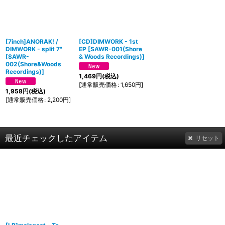
[7inch]ANORAK! /
[CD]DIMWORK - 1st
DIMWORK - split 7"
EP
[
SAWR-001(Shore
[
SAWR-
& Woods Recordings)
]
002(Shore&Woods
Recordings)
]
1,469
円
(税込)
[
通常販売価格
:
1,650
円
]
1,958
円
(税込)
[
通常販売価格
:
2,200
円
]
最近チェックしたアイテム
リセット