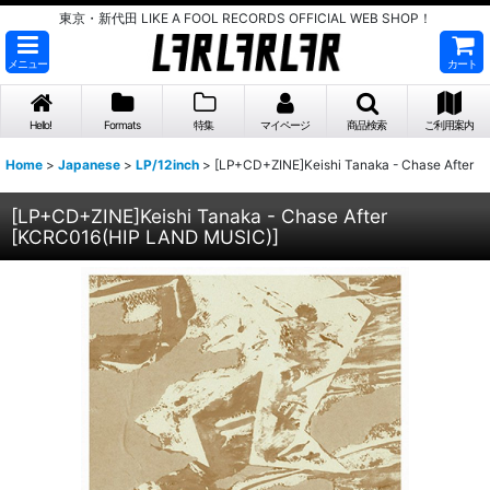
東京・新代田 LIKE A FOOL RECORDS OFFICIAL WEB SHOP！
メニュー
カート
Hello!
Formats
特集
マイページ
商品検索
ご利用案内
Home
>
Japanese
>
LP/12inch
>
[LP+CD+ZINE]Keishi Tanaka - Chase After
[LP+CD+ZINE]Keishi Tanaka - Chase After
[
KCRC016(HIP LAND MUSIC)
]