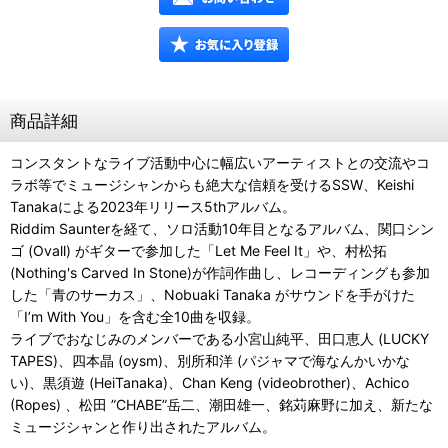
商品詳細
コンスタントなライブ活動中心に幅広いアーティストとの交流やコ
ラボ等でミュージシャンからも絶大な信頼を受けるSSW、Keishi
Tanakaによる2023年リリース5thアルバム。
Riddim Saunterを経て、ソロ活動10年目となるアルバム、関口シン
ゴ (Ovall) がギターで参加した「Let Me Feel It」や、村松拓
(Nothing's Carved In Stone)が作詞作曲し、レコーディングも参加
した「青のサーカス」、Nobuaki Tanaka がサウンドを手がけた
「I’m With You」を含む全10曲を収録。
ライブでおなじみのメンバーである小宮山純平、田口恵人 (LUCKY
TAPES)、四本晶 (oysm)、別所和洋 (パジャマで海なんかいかな
い)、黒須遊 (HeiTanaka)、Chan Keng (videobrother)、Achico
(Ropes) 、松田 ”CHABE”岳二、潮田雄一、銘苅麻野に加え、新たな
ミュージシャンと作り出されたアルバム。