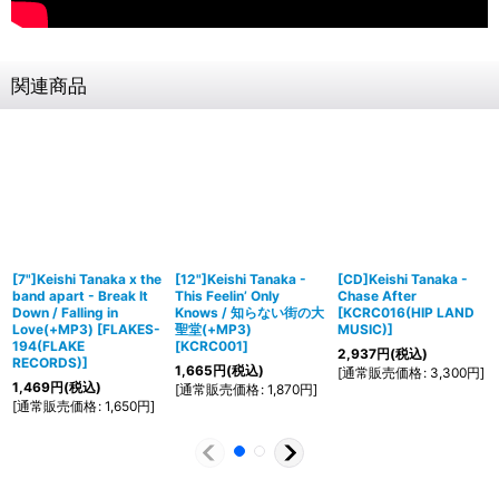
関連商品
[7"]Keishi Tanaka x the
[12"]Keishi Tanaka -
[CD]Keishi Tanaka -
band apart - Break It
This Feelin’ Only
Chase After
Down / Falling in
Knows / 知らない街の大
[
KCRC016(HIP LAND
Love(+MP3)
[
FLAKES-
聖堂(+MP3)
MUSIC)
]
194(FLAKE
[
KCRC001
]
2,937
円
(税込)
RECORDS)
]
1,665
円
(税込)
[
通常販売価格
:
3,300
円
]
1,469
円
(税込)
[
通常販売価格
:
1,870
円
]
[
通常販売価格
:
1,650
円
]