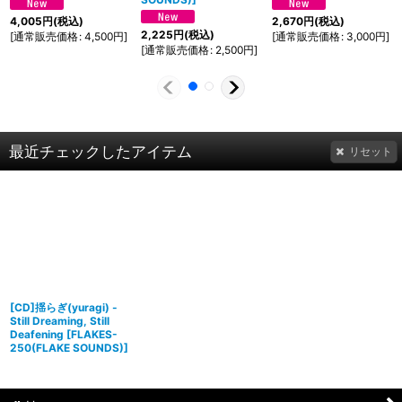
4,005
円
(税込)
2,670
円
(税込)
2,225
円
(税込)
[
通常販売価格
:
4,500
円
]
[
通常販売価格
:
3,000
円
]
[
通常販売価格
:
2,500
円
]
最近チェックしたアイテム
リセット
[CD]揺らぎ(yuragi) -
Still Dreaming, Still
Deafening
[
FLAKES-
250(FLAKE SOUNDS)
]