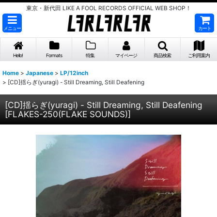
東京・新代田 LIKE A FOOL RECORDS OFFICIAL WEB SHOP！
メニュー
カート
Hello!
Formats
特集
マイページ
商品検索
ご利用案内
Home
>
Japanese
>
LP/12inch
>
[CD]揺らぎ(yuragi) - Still Dreaming, Still Deafening
[CD]揺らぎ(yuragi) - Still Dreaming, Still Deafening
[
FLAKES-250(FLAKE SOUNDS)
]