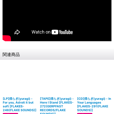
関連商品
[LP]揺らぎ(yuragi) -
[TAPE]揺らぎ(yuragi) -
[CD]揺らぎ(yuragi) - In
For you, Adroit it but
Here I Stand
[
FLAKES-
Your Languages
soft
[
FLAKES-
272(GERPFAST
[
FLAKES-291(FLAKE
246(FLAKE SOUNDS)
]
RECORDS/FLAKE
SOUNDS)
]
SOUNDS)
]