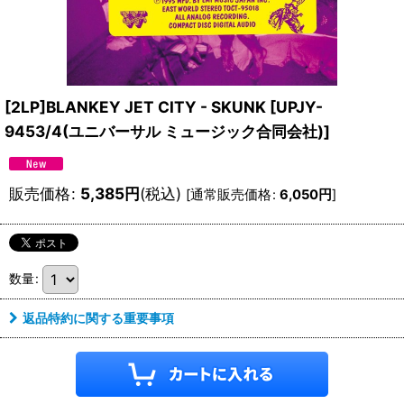
[2LP]BLANKEY JET CITY - SKUNK
[
UPJY-
9453/4(ユニバーサル ミュージック合同会社)
]
販売価格
:
5,385
円
(税込)
[
通常販売価格
:
6,050
円
]
数量
:
返品特約に関する重要事項