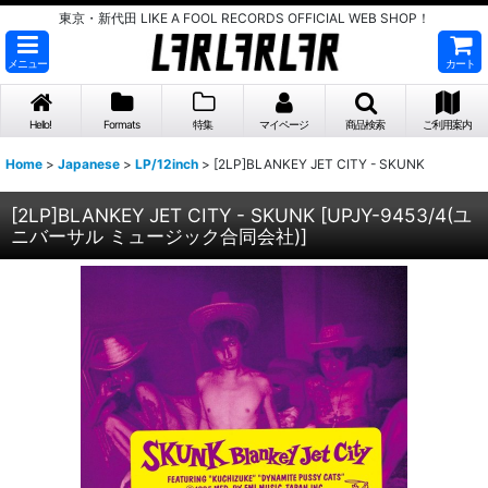
東京・新代田 LIKE A FOOL RECORDS OFFICIAL WEB SHOP！
メニュー
カート
Hello!
Formats
特集
マイページ
商品検索
ご利用案内
Home
>
Japanese
>
LP/12inch
>
[2LP]BLANKEY JET CITY - SKUNK
[2LP]BLANKEY JET CITY - SKUNK
[
UPJY-9453/4(ユ
ニバーサル ミュージック合同会社)
]