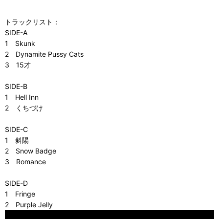
トラックリスト：
SIDE-A
1 Skunk
2 Dynamite Pussy Cats
3 15才
SIDE-B
1 Hell Inn
2 くちづけ
SIDE-C
1 斜陽
2 Snow Badge
3 Romance
SIDE-D
1 Fringe
2 Purple Jelly