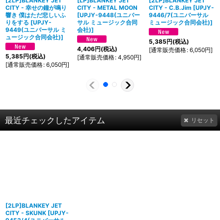
[2LP]BLANKEY JET
[LP]BLANKEY JET
[2LP]BLANKEY JET
CITY - 幸せの鐘が鳴り
CITY - METAL MOON
CITY - C.B.Jim
[
UPJY-
響き 僕はただ悲しいふ
[
UPJY-9448(ユニバー
9446/7(ユニバーサル
りをする
[
UPJY-
サル ミュージック合同
ミュージック合同会社)
]
9449(ユニバーサル ミ
会社)
]
ュージック合同会社)
]
5,385
円
(税込)
4,406
円
(税込)
[
通常販売価格
:
6,050
円
]
5,385
円
(税込)
[
通常販売価格
:
4,950
円
]
[
通常販売価格
:
6,050
円
]
最近チェックしたアイテム
リセット
[2LP]BLANKEY JET
CITY - SKUNK
[
UPJY-