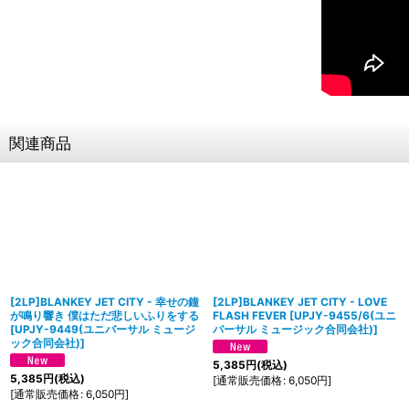
関連商品
[2LP]BLANKEY JET CITY - 幸せの鐘
[2LP]BLANKEY JET CITY - LOVE
が鳴り響き 僕はただ悲しいふりをする
FLASH FEVER
[
UPJY-9455/6(ユニ
[
UPJY-9449(ユニバーサル ミュージ
バーサル ミュージック合同会社)
]
ック合同会社)
]
5,385
円
(税込)
5,385
円
(税込)
[
通常販売価格
:
6,050
円
]
[
通常販売価格
:
6,050
円
]