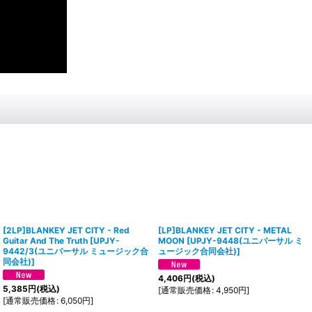
[2LP]BLANKEY JET CITY - Red
[LP]BLANKEY JET CITY - METAL
Guitar And The Truth
[
UPJY-
MOON
[
UPJY-9448(ユニバーサル ミ
9442/3(ユニバーサル ミュージック合
ュージック合同会社)
]
同会社)
]
4,406
円
(税込)
5,385
円
(税込)
[
通常販売価格
:
4,950
円
]
[
通常販売価格
:
6,050
円
]