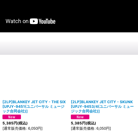
[2LP]BLANKEY JET CITY - THE SIX
[2LP]BLANKEY JET CITY - SKUNK
[
UPJY-9451(ユニバーサル ミュージ
[
UPJY-9453/4(ユニバーサル ミュー
ック合同会社)
]
ジック合同会社)
]
5,385
円
(税込)
5,385
円
(税込)
[
通常販売価格
:
6,050
円
]
[
通常販売価格
:
6,050
円
]