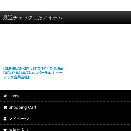
最近チェックしたアイテム
[2LP]BLANKEY JET CITY - C.B.Jim
[
UPJY-9446/7(ユニバーサル ミュー
ジック合同会社)
]
Home
Shopping Cart
マイページ
お気に入り