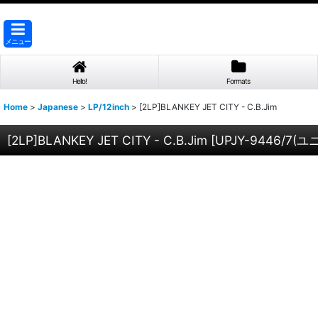
メニュー
Hello!
Formats
Home
>
Japanese
>
LP/12inch
>
[2LP]BLANKEY JET CITY - C.B.Jim
[2LP]BLANKEY JET CITY - C.B.Jim
[
UPJY-9446/