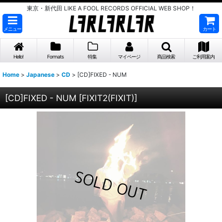
東京・新代田 LIKE A FOOL RECORDS OFFICIAL WEB SHOP！
メニュー
カート
Hello!
Formats
特集
マイページ
商品検索
ご利用案内
Home
>
Japanese
>
CD
>
[CD]FIXED - NUM
[CD]FIXED - NUM
[
FIXIT2(FIXIT)
]