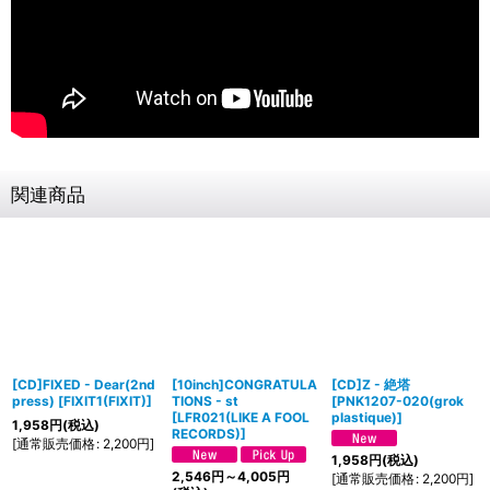
関連商品
[CD]FIXED - Dear(2nd
[10inch]CONGRATULA
[CD]Z - 絶塔
press)
[
FIXIT1(FIXIT)
]
TIONS - st
[
PNK1207-020(grok
[
LFR021(LIKE A FOOL
plastique)
]
1,958
円
(税込)
RECORDS)
]
[
通常販売価格
:
2,200
円
]
1,958
円
(税込)
2,546
円
～4,005
円
[
通常販売価格
:
2,200
円
]