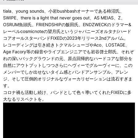
tiala、young sounds、小岩bushbashオーナーである柿沼氏、
SWIPE、there is a light that never goes out、AS MEIAS、Z、
OSRUM魚頭氏、FRIENDSHIPの飯田氏、ENDZWECKのドラマー&
レーベルcosmicnoteの望月氏というジャパニーズオルタナ/ハード
コアオールスターバンドFIXEDの2023年リリース2ndアルバム。
レコーディングは引き続きトクマルシューゴやAco、LOSTAGE、
Age Facory等の録音やライブエンジニアでも岩谷啓士郎氏、それぞ
れの深いバックグラウンドの元、原点回帰的なハードコアな部分を
自然にアウトプットしつつさらにヘヴィーでグルーヴィーに、この
メンバーでしか出せないタイム感とバンドアンサンブル、アレン
ジ、そして圧倒的オリジナルなヴォーカリゼーションは流石すぎま
す。
コロナ禍も活動し続け、バンドとして色々導いてくれたFIXEDに多
大なるリスペクトを。