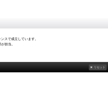
いバランスで成立しています。
一郎が担当。
リセット