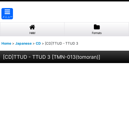
メニュー
Hello!
Formats
Home
>
Japanese
>
CD
>
[CD]TTUD - TTUD 3
[CD]TTUD - TTUD 3
[
TMN-013(tomoran)
]