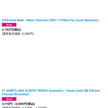
[LP]Lifted Bells - Minor Tantrums
[
RFC-171(Run For Cover Records)
]
2,742
円
(税込)
[
通常販売価格
:
3,080
円
]
[T-SHIRT/LONG SLEEVE TEE]Pet Symmetry - Future Suits QR
[
(Storm
Chasers Records)
]
3,115
円
～4,005
円
(税込)
[
通常販売価格
:
3,500
円
～4,500
円
]