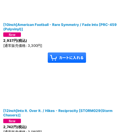
[10inch]American Football - Rare Symmetry / Fade Into
[
PRC-459
(Polyvinyl)
]
2,937
円
(税込)
[
通常販売価格
:
3,300
円
]
[12inch]Into It. Over It. / Hikes - Reciprocity
[
STORM029(Storm
Chasers)
]
2,742
円
(税込)
[
通常販売価格
:
3,080
円
]