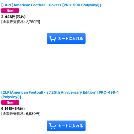
[TAPE]American Football - Covers
[
PRC-500 (Polyvinyl)
]
2,448
円
(税込)
[
通常販売価格
:
2,750
円
]
[2LP]American Football - st"25th Anniversary Edition"
[
PRC-499-1
(Polyvinyl)
]
6,168
円
(税込)
[
通常販売価格
:
6,930
円
]