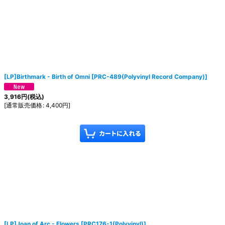
[LP]Birthmark - Birth of Omni
[
PRC-489(Polyvinyl Record Company)
]
3,916
円
(税込)
[
通常販売価格
:
4,400
円
]
[LP]Joan of Arc - Flowers
[
PRC176-1(Polyvinyl)
]