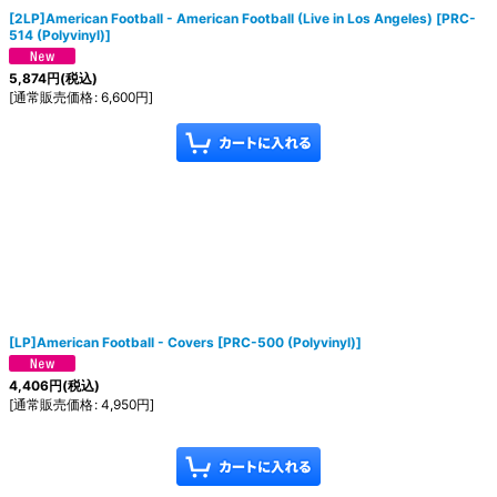
[2LP]American Football - American Football (Live in Los Angeles)
[
PRC-
514 (Polyvinyl)
]
5,874
円
(税込)
[
通常販売価格
:
6,600
円
]
[LP]American Football - Covers
[
PRC-500 (Polyvinyl)
]
4,406
円
(税込)
[
通常販売価格
:
4,950
円
]