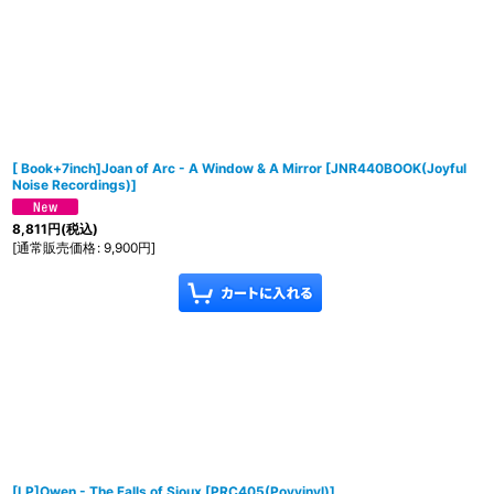
[ Book+7inch]Joan of Arc - A Window & A Mirror
[
JNR440BOOK(Joyful
Noise Recordings)
]
8,811
円
(税込)
[
通常販売価格
:
9,900
円
]
[LP]Owen - The Falls of Sioux
[
PRC405(Poyvinyl)
]