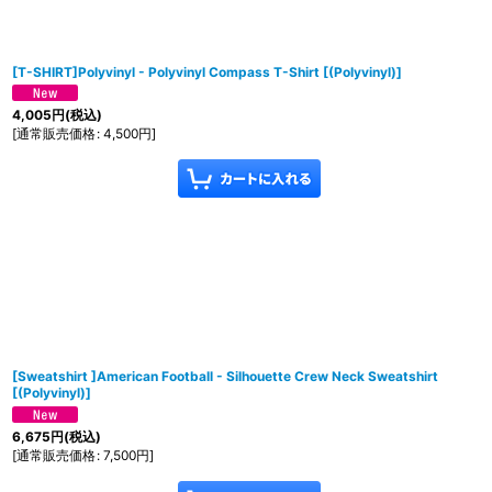
[T-SHIRT]Polyvinyl - Polyvinyl Compass T-Shirt
[
(Polyvinyl)
]
4,005
円
(税込)
[
通常販売価格
:
4,500
円
]
[Sweatshirt ]American Football - Silhouette Crew Neck Sweatshirt
[
(Polyvinyl)
]
6,675
円
(税込)
[
通常販売価格
:
7,500
円
]