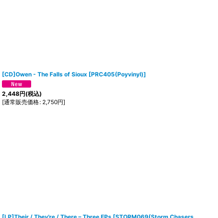
[CD]Owen - The Falls of Sioux
[
PRC405(Poyvinyl)
]
2,448
円
(税込)
[
通常販売価格
:
2,750
円
]
[LP]Their / They're / There ‎– Three EPs
[
STORM069(Storm Chasers