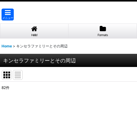
メニュー
Hello!
Formats
Home
>
キンセラファミリーとその周辺
キンセラファミリーとその周辺
82
件
表示数
:
並び順
: