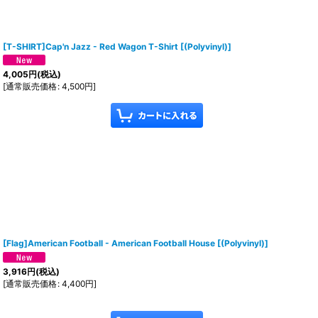
[T-SHIRT]Cap'n Jazz - Red Wagon T-Shirt
[
(Polyvinyl)
]
4,005
円
(税込)
[
通常販売価格
:
4,500
円
]
[Flag]American Football - American Football House
[
(Polyvinyl)
]
3,916
円
(税込)
[
通常販売価格
:
4,400
円
]