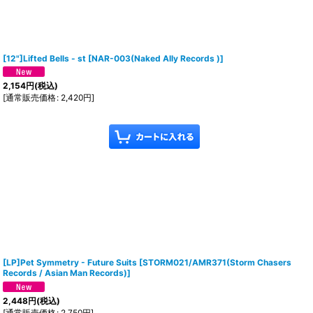
[12"]Lifted Bells - st
[
NAR-003(Naked Ally Records )
]
2,154
円
(税込)
[
通常販売価格
:
2,420
円
]
[LP]Pet Symmetry - Future Suits
[
STORM021/AMR371(Storm Chasers
Records / Asian Man Records)
]
2,448
円
(税込)
[
通常販売価格
:
2,750
円
]