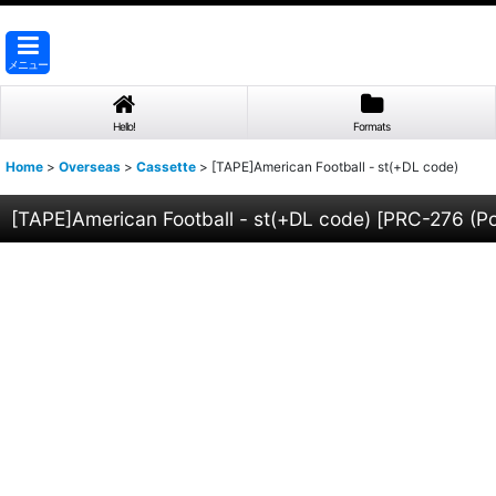
メニュー
Hello!
Formats
Home
>
Overseas
>
Cassette
>
[TAPE]American Football - st(+DL code)
[TAPE]American Football - st(+DL code)
[
PRC-276 (Po