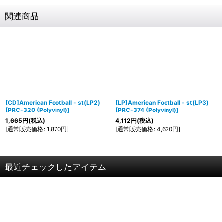
関連商品
[CD]American Football - st(LP2)
[LP]American Football - st(LP3)
[
PRC-320 (Polyvinyl)
]
[
PRC-374 (Polyvinyl)
]
1,665
円
(税込)
4,112
円
(税込)
[
通常販売価格
:
1,870
円
]
[
通常販売価格
:
4,620
円
]
最近チェックしたアイテム