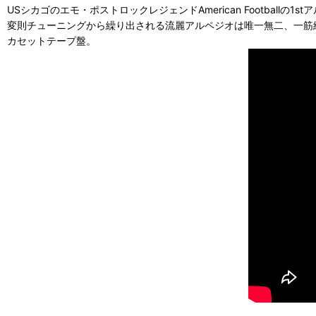
USシカゴのエモ・ポストロックレジェンドAmerican Footballの1st
変則チューニングから繰り出される流麗アルペジオは唯一無二、一筋
カセットテープ盤。