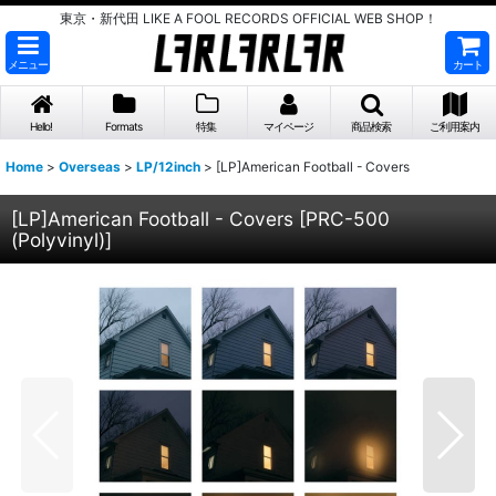
東京・新代田 LIKE A FOOL RECORDS OFFICIAL WEB SHOP！
メニュー
カート
Hello!
Formats
特集
マイページ
商品検索
ご利用案内
Home
>
Overseas
>
LP/12inch
>
[LP]American Football - Covers
[LP]American Football - Covers
[
PRC-500
(Polyvinyl)
]