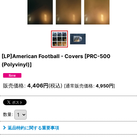
[LP]American Football - Covers
[
PRC-500
(Polyvinyl)
]
販売価格
:
4,406
円
(税込)
[
通常販売価格
:
4,950
円
]
数量
:
返品特約に関する重要事項