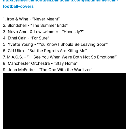
football-covers
1. Iron & Wine - “Never Meant”
2. Blondshell - “The Summer Ends”
3. Novo Amor & Lowswimmer - “Honestly?”
4. Ethel Cain - “For Sure”
5. Yvette Young - “You Know I Should Be Leaving Soon”
6. Girl Ultra - “But the Regrets Are Killing Me”
7. M.A.G.S. - “I’ll See You When We're Both Not So Emotional”
8. Manchester Orchestra - “Stay Home”
9. John McEntire - “The One With the Wurlitzer”