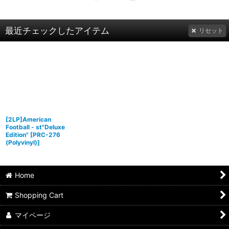
最近チェックしたアイテム
リセット
[2LP]American
Football - st"Deluxe
Edition"
[
PRC-276
(Polyvinyl)
]
Home
Shopping Cart
マイページ