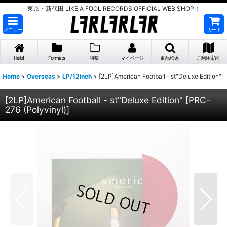
東京・新代田 LIKE A FOOL RECORDS OFFICIAL WEB SHOP！
メニュー
カート
Hello!
Formats
特集
マイページ
商品検索
ご利用案内
Home
>
Overseas
>
LP/12inch
>
[2LP]American Football - st"Deluxe Edition"
[2LP]American Football - st"Deluxe Edition"
[
PRC-
276 (Polyvinyl)
]