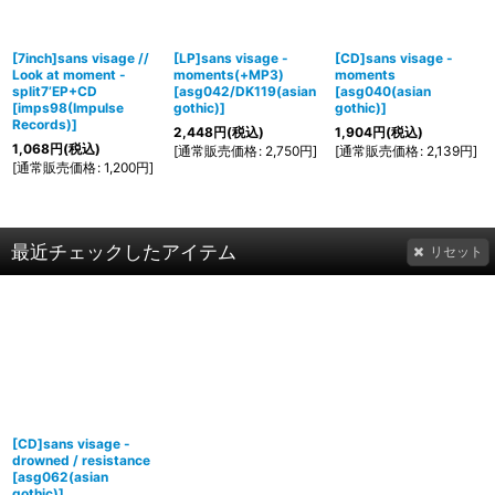
[7inch]sans visage //
[LP]sans visage -
[CD]sans visage -
Look at moment -
moments(+MP3)
moments
split7’EP+CD
[
asg042/DK119(asian
[
asg040(asian
[
imps98(Impulse
gothic)
]
gothic)
]
Records)
]
2,448
円
(税込)
1,904
円
(税込)
1,068
円
(税込)
[
通常販売価格
:
2,750
円
]
[
通常販売価格
:
2,139
円
]
[
通常販売価格
:
1,200
円
]
最近チェックしたアイテム
リセット
[CD]sans visage -
drowned / resistance
[
asg062(asian
gothic)
]