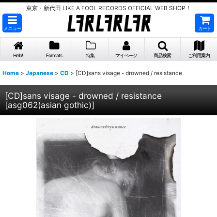
東京・新代田 LIKE A FOOL RECORDS OFFICIAL WEB SHOP！
メニュー
カート
Hello!
Formats
特集
マイページ
商品検索
ご利用案内
Home
>
Japanese
>
CD
>
[CD]sans visage - drowned / resistance
[CD]sans visage - drowned / resistance
[
asg062(asian gothic)
]