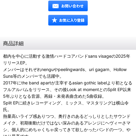
商品詳細
都内を中心に活動する激情ハードコアバンドsans visageの2025年
リリースEP。
メンバーはそれぞれnenguやpeelingwards、uri gagarn、Hollow
Suns等のメンバーでも活躍中。
2017年にthe band apartが主宰するasian gothic labelより初となる
フルアルバムをリリース、その後Look at momentとのSplit EP以来
5年ぶりとなる音源、再録・未発表曲含めた5曲収録。
Split EPに続きレコーディング、ミックス、マスタリングは横山令
氏。
熱量高いライブ感ありつつ、奥行きのあるどっしりとしたサウンド
メイク、初期衝動だけではない深みのあるアレンジにヘヴィーさマ
シ、個人的にめちゃくちゃ戻ってきて欲しかったバンドの一つ、や