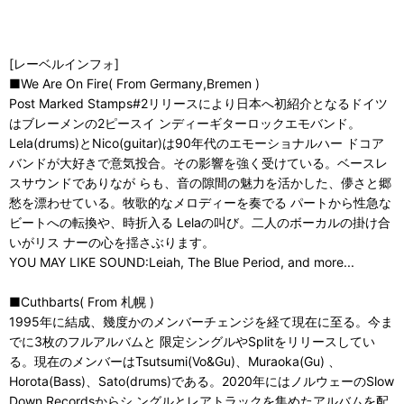
[レーベルインフォ]
■We Are On Fire( From Germany,Bremen )
Post Marked Stamps#2リリースにより日本へ初紹介となるドイツ
はブレーメンの2ピースイ ンディーギターロックエモバンド。
Lela(drums)とNico(guitar)は90年代のエモーショナルハー ドコア
バンドが大好きで意気投合。その影響を強く受けている。ベースレ
スサウンドでありなが らも、音の隙間の魅力を活かした、儚さと郷
愁を漂わせている。牧歌的なメロディーを奏でる パートから性急な
ビートへの転換や、時折入る Lelaの叫び。二人のボーカルの掛け合
いがリス ナーの心を揺さぶります。
YOU MAY LIKE SOUND:Leiah, The Blue Period, and more...
■Cuthbarts( From 札幌 )
1995年に結成、幾度かのメンバーチェンジを経て現在に至る。今ま
でに3枚のフルアルバムと 限定シングルやSplitをリリースしてい
る。現在のメンバーはTsutsumi(Vo&Gu)、Muraoka(Gu) 、
Horota(Bass)、Sato(drums)である。2020年にはノルウェーのSlow
Down Recordsからシ ングルとレアトラックを集めたアルバムを配