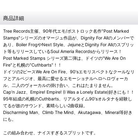
商品詳細
Tree Records主催、90年代エモ/ポストロック名作"Post Marked
Stamps"シリーズのオマージュ作品が、Dignity For Allのメンバーで
あり、Boiler FrogやNext Style、JejuneとDignity For Allのスプリッ
ト等もリリースしているSoul Ameria Recordsからリリース！
Post Marked Stamps シリーズ第二弾は、ドイツの"We Are On
Fire"と札幌の"Cuthbarts"！！
ドイツの2ピースWe Are On Fire、90'sエモリスペクトなクールなリ
フとアルペジオ、最高に愛せるエモーショナルヘロヘロヴォーカ
ル、二人のヴォーカルの掛け合い、これはたまりません。
Cap'n Jazz、Empire! Empire! (I Was a Lonely Estate)好きにも！！
95年結成の札幌のCuthbarts、リアルタイム90'sオルタナを経験し
てるが故のサウンド、素晴らしい2曲収録。
Discharming Man、Climb The Mind、Akutagawa、Mineral等好き
にも。
この組み合わせ、ナイスすぎるスプリットです。