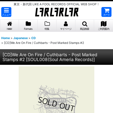
東京・新代田 LIKE A FOOL RECORDS OFFICIAL WEB SHOP！
メニュー
カート
Hello!
Formats
特集
マイページ
商品検索
ご利用案内
Home
>
Japanese
>
CD
>
[CD]We Are On Fire / Cuthbarts - Post Marked Stamps #2
[CD]We Are On Fire / Cuthbarts - Post Marked
Stamps #2
[
SOUL008(Soul Ameria Records)
]