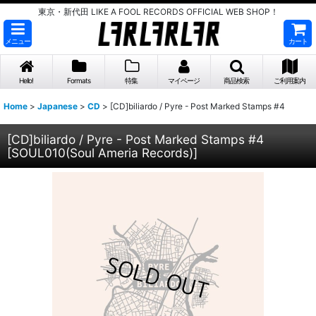
東京・新代田 LIKE A FOOL RECORDS OFFICIAL WEB SHOP！
メニュー
カート
Hello!
Formats
特集
マイページ
商品検索
ご利用案内
Home
>
Japanese
>
CD
>
[CD]biliardo / Pyre - Post Marked Stamps #4
[CD]biliardo / Pyre - Post Marked Stamps #4
[
SOUL010(Soul Ameria Records)
]