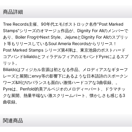
商品詳細
Tree Records主催、90年代エモ/ポストロック名作"Post Marked
Stamps"シリーズのオマージュ作品が、Dignity For Allのメンバーで
あり、Boiler FrogやNext Style、JejuneとDignity For Allのスプリッ
ト等もリリースしているSoul Ameria Recordsからリリース！
Post Marked Stamps シリーズ第4弾は、東京池袋のポストハード
コアバンドbilialdoとフィラデルフィアのエモバンドPyreによるスプ
リット。
Bilialdoはフィジカル音源は初となる作品、メロディアスなギターフ
レーズと展開にenvy等の影響下にあるような日本語詩のスポークン
ワーズ&叫びのバランスも面白い激情ハードコアな3曲収録、。
Pyreは、Penfold的美アルペジオのメロディーパート、ドラマチッ
クな展開、熱量半端ない激スクリームパート、懐かしさも感じる3
曲収録。
関連商品