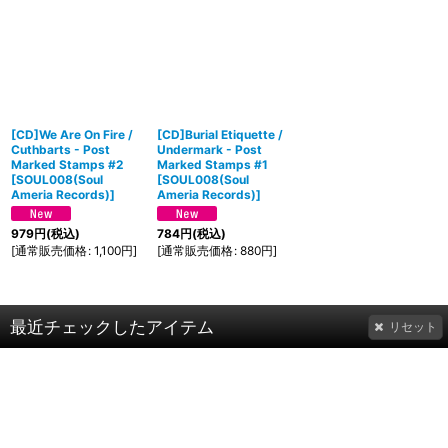
[CD]We Are On Fire /
[CD]Burial Etiquette /
Cuthbarts - Post
Undermark - Post
Marked Stamps #2
Marked Stamps #1
[
SOUL008(Soul
[
SOUL008(Soul
Ameria Records)
]
Ameria Records)
]
979
円
(税込)
784
円
(税込)
[
通常販売価格
:
1,100
円
]
[
通常販売価格
:
880
円
]
最近チェックしたアイテム
リセット