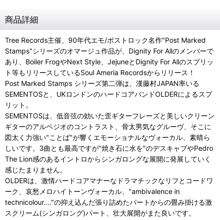
商品詳細
Tree Records主催、90年代エモ/ポストロック名作"Post Marked
Stamps"シリーズのオマージュ作品が、Dignity For Allのメンバーで
あり、Boiler FrogやNext Style、JejuneとDignity For Allのスプリッ
ト等もリリースしているSoul Ameria Recordsからリリース！
Post Marked Stamps シリーズ第二弾は、漢藤村JAPAN率いる
SEMENTOSと、UKロンドンのハードコアバンドOLDERによるスプ
リット。
SEMENTOSは、低音弦の効いた歪ギターフレーズと美しいクリーン
ギターのアルペジオのコントラスト、骨太男気なグルーヴ、そこに
図太く力強い"ことば"が響くエモーショナルなヴォーカル、素晴ら
しいです。3曲とも最高ですが"焼き石に水を"のデスキャブやPedro
The Lion感のあるイントロからシンガロングな展開に発展していく
感じたまりません。
OLDERは、激情ハードコアマナーなドラマチックなリフとコードワ
ーク、哀愁メロハイトーンヴォーカル、"ambivalence in
technicolour...."の抑え込んだ張り詰めたパートからの畳み掛ける激
スクリーム(シンガロング)パート、壮大展開がまた良いです。