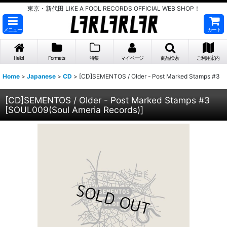
東京・新代田 LIKE A FOOL RECORDS OFFICIAL WEB SHOP！
メニュー
カート
Hello!
Formats
特集
マイページ
商品検索
ご利用案内
Home
>
Japanese
>
CD
>
[CD]SEMENTOS / Older - Post Marked Stamps #3
[CD]SEMENTOS / Older - Post Marked Stamps #3
[
SOUL009(Soul Ameria Records)
]