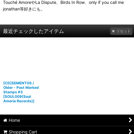
Touché AmoreやLa Dispute、Birds In Row、only if you call me
jonathan等好きにも。
最近チェックしたアイテム
リセット
[CD]SEMENTOS /
Older - Post Marked
Stamps #3
[
SOUL009(Soul
Ameria Records)
]
Home
Shopping Cart