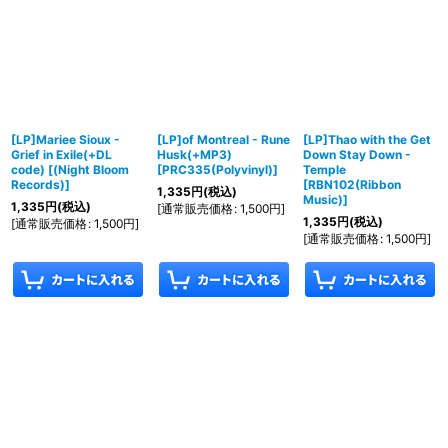
[LP]Mariee Sioux -
[LP]of Montreal - Rune
[LP]Thao with the Get
Grief in Exile(+DL
Husk(+MP3)
Down Stay Down -
code)
[
(Night Bloom
[
PRC335(Polyvinyl)
]
Temple
Records)
]
[
RBN102(Ribbon
1,335
円
(税込)
Music)
]
1,335
円
(税込)
[
通常販売価格
:
1,500
円
]
1,335
円
(税込)
[
通常販売価格
:
1,500
円
]
[
通常販売価格
:
1,500
円
]