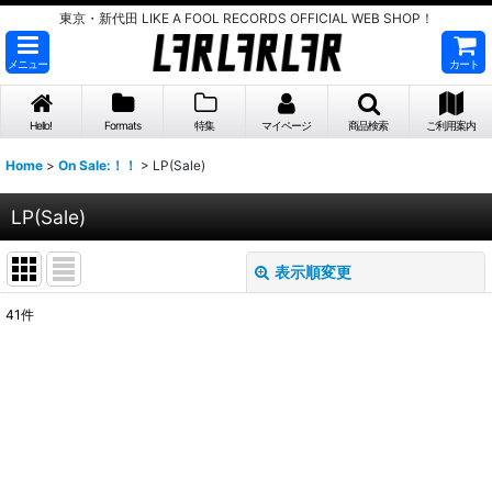
東京・新代田 LIKE A FOOL RECORDS OFFICIAL WEB SHOP！
メニュー
カート
Hello!
Formats
特集
マイページ
商品検索
ご利用案内
Home
>
On Sale:！！
>
LP(Sale)
LP(Sale)
表示順変更
閉じる
41
件
表示数
:
並び順
:
絞り込む