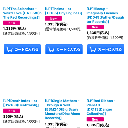
[LP]The Scientists -
[LP]Thelma - st
[LP]Hiccup –
Weird Love
[
ITR 358(In
[
TE165(Tiny Engines)
]
Imaginary Enemies
The Red Recordings)
]
[
FD049(Father/Daugh
ter Records)
]
1,335
円
(税込)
1,335
円
(税込)
[
通常販売価格
:
1,500
円
]
1,335
円
(税込)
[
通常販売価格
:
1,500
円
]
[
通常販売価格
:
1,500
円
]
[LP]Death Index – st
[LP]Single Mothers -
[LP]Red Ribbon -
[
DW188(Deathwish)
]
Through A Wall
Planet X
[
BSM240(Big Scary
[
DR113(Danger
Monsters/Dine Alone
Collective)
]
890
円
(税込)
Records)
]
[
通常販売価格
:
1,000
円
]
1,335
円
(税込)
1,335
円
(税込)