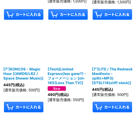
[
通常販売価格
:
1,500
円
]
[
通常販売価格
:
1,500
円
]
[7"]KONCOS - Magic
[7inch]Limited
[7"]LITE / The Redneck
Hour
[
(AWDR/LR2 /
Express(has gone?) -
Manifesto -
Space Shower Music)
]
フォーメーション
[
ch-
split(+MP3)
165(Less Than TV)
]
[
STSL118(stiff slack)
]
445
円
(税込)
445
円
(税込)
[
通常販売価格
:
500
円
]
[
通常販売価格
:
500
円
]
490
円
(税込)
[
通常販売価格
:
550
円
]