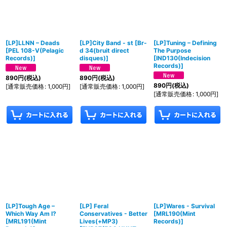
[LP]LLNN ‎– Deads
[LP]City Band - st
[
Br-
[LP]Tuning ‎– Defining
[
PEL 108-V(Pelagic
d 34(bruit direct
The Purpose
Records)
]
disques)
]
[
IND130(Indecision
Records)
]
890
円
(税込)
890
円
(税込)
890
円
(税込)
[
通常販売価格
:
1,000
円
]
[
通常販売価格
:
1,000
円
]
[
通常販売価格
:
1,000
円
]
[LP]Tough Age ‎–
[LP] Feral
[LP]Wares ‎- Survival
Which Way Am I?
Conservatives - Better
[
MRL190(Mint
[
MRL191(Mint
Lives(+MP3)
Records)
]