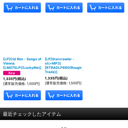
[LP]Cid Rim - Songs of
[LP]Starcrawler -
Vienna
st(+MP3)
[
LM075LP((LuckyMe)
]
[
RTRADLP890(Rough
Trade)
]
1,335
円
(税込)
1,335
円
(税込)
[
通常販売価格
:
1,500
円
]
[
通常販売価格
:
1,500
円
]
最近チェックしたアイテム