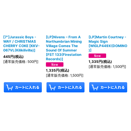
[7"]Jurassic Boys -
[LP]Nivens – From A
[LP]Martin Courtney -
WAY / CHRISTMAS
Northumbrian Mining
Magic Sign
CHERRY COKE
[
KKV-
Village Comes The
[
WIGLP449X(DOMINO
067VL(Kilikilivilla)
]
Sound Of Summer
)
]
[
FST 133(Firestation
445
円
(税込)
Records)
]
[
通常販売価格
:
500
円
]
1,335
円
(税込)
[
通常販売価格
:
1,500
円
]
1,335
円
(税込)
[
通常販売価格
:
1,500
円
]