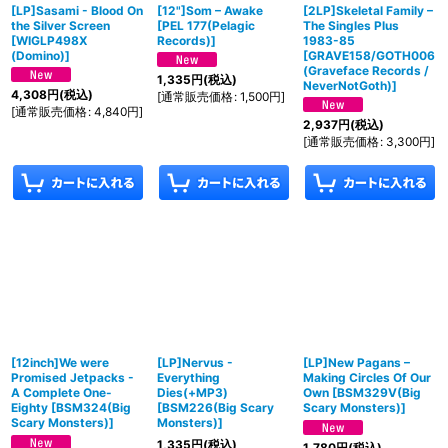
[LP]Sasami - Blood On
[12"]Som ‎– Awake
[2LP]Skeletal Family –
the Silver Screen
[
PEL 177(Pelagic
The Singles Plus
[
WIGLP498X
Records)
]
1983-85
(Domino)
]
[
GRAVE158/GOTH006
(Graveface Records /
1,335
円
(税込)
NeverNotGoth)
]
4,308
円
(税込)
[
通常販売価格
:
1,500
円
]
[
通常販売価格
:
4,840
円
]
2,937
円
(税込)
[
通常販売価格
:
3,300
円
]
[12inch]We were
[LP]Nervus -
[LP]New Pagans –
Promised Jetpacks -
Everything
Making Circles Of Our
A Complete One​-​
Dies(+MP3)
Own
[
BSM329V(Big
Eighty
[
BSM324(Big
[
BSM226(Big Scary
Scary Monsters)
]
Scary Monsters)
]
Monsters)
]
1,335
円
(税込)
1,780
円
(税込)