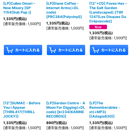
[LP]Cullen Omori ‎–
[LP]Diane Coffee -
[12”+CD] Fovea Hex –
New Misery
[
SP
Internet Arms(+DL
The Salt Garden
1154(Sub Pop )
]
code)
(Landscaped)
[
TWI
[
PRC384(Polyvinyl)
]
1247(Les Disques Du
1,335
円
(税込)
Crépuscule)
]
1,335
円
(税込)
[
通常販売価格
:
1,500
円
]
[
通常販売価格
:
1,500
円
]
1,335
円
(税込)
[
通常販売価格
:
1,500
円
]
[12"]SUMAC - Before
[LP]Garden Centre - A
[LP]The
You I Appear
Moon For Digging(+DL
Rememberables -
[
THRIL417(THRILL
code)
[
kr234(KANINE
st(+MP3)
JOCKY)
]
RECORDS)
]
[
(Adagio830)
]
1,335
円
(税込)
890
円
(税込)
1,335
円
(税込)
[
通常販売価格
:
1,500
円
]
[
通常販売価格
:
1,000
円
]
[
通常販売価格
:
1,500
円
]