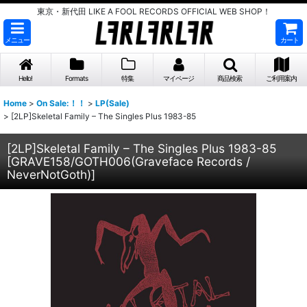
東京・新代田 LIKE A FOOL RECORDS OFFICIAL WEB SHOP！
メニュー
カート
Hello!
Formats
特集
マイページ
商品検索
ご利用案内
Home
>
On Sale:！！
>
LP(Sale)
>
[2LP]Skeletal Family – The Singles Plus 1983-85
[2LP]Skeletal Family – The Singles Plus 1983-85
[
GRAVE158/GOTH006(Graveface Records /
NeverNotGoth)
]