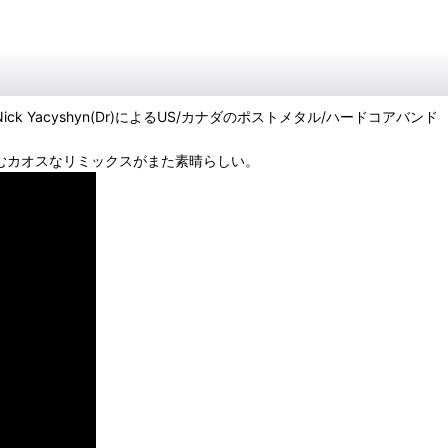
aptistsのNick Yacyshyn(Dr)によるUS/カナダのポストメタル/ハードコアバンド
込むカオスなリミックスがまた素晴らしい。