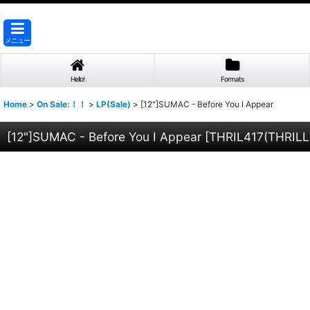
メニュー
Hello!
Formats
Home
>
On Sale:！！
>
LP(Sale)
>
[12"]SUMAC - Before You I Appear
[12"]SUMAC - Before You I Appear
[
THRIL417(THRILL