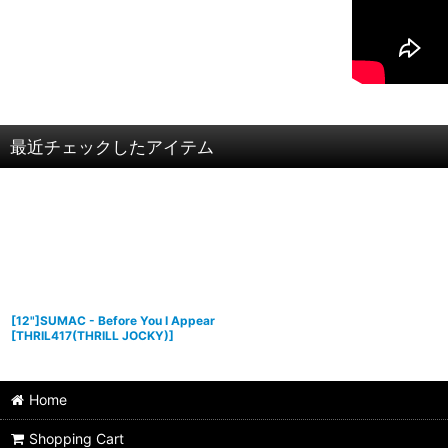
最近チェックしたアイテム
[12"]SUMAC - Before You I Appear
[
THRIL417(THRILL JOCKY)
]
Home
Shopping Cart