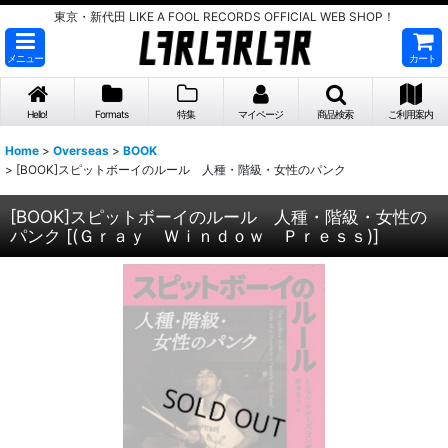
東京・新代田 LIKE A FOOL RECORDS OFFICIAL WEB SHOP！
メニュー
カート
Hello!
Formats
特集
マイページ
商品検索
ご利用案内
Home
>
Overseas
>
BOOK
>
[BOOK]スピットボーイのルール 人種・階級・女性のパンク
[BOOK]スピットボーイのルール 人種・階級・女性の
パンク
[
(Ｇｒａｙ Ｗｉｎｄｏｗ Ｐｒｅｓｓ)
]