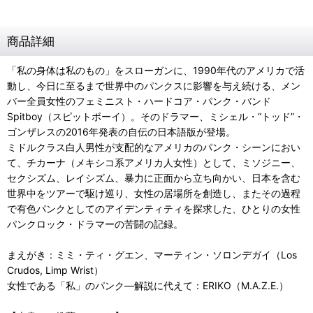
商品詳細
「私の身体は私のもの」をスローガンに、1990年代のアメリカで活
動し、今日に至るまで世界中のパンクスに影響を与え続ける、メン
バー全員女性のフェミニスト・ハードコア・パンク・バンド
Spitboy（スピットボーイ）。そのドラマー、ミシェル・“トッド”・
ゴンザレスの2016年発表の自伝の日本語版が登場。
ミドルクラス白人男性が支配的なアメリカのパンク・シーンにおい
て、チカーナ（メキシコ系アメリカ人女性）として、ミソジニー、
セクシズム、レイシズム、暴力に正面から立ち向かい、日本を含む
世界中をツアーで駆け巡り、女性の居場所を創造し、またその過程
で有色パンクとしてのアイデンティティを探求した、ひとりの女性
パンクロック・ドラマーの苦闘の記録。
まえがき：ミミ・ティ・グエン、マーティン・ソロンデガイ（Los
Crudos, Limp Wrist）
女性である「私」のパンク―解説に代えて：ERIKO（M.A.Z.E.）