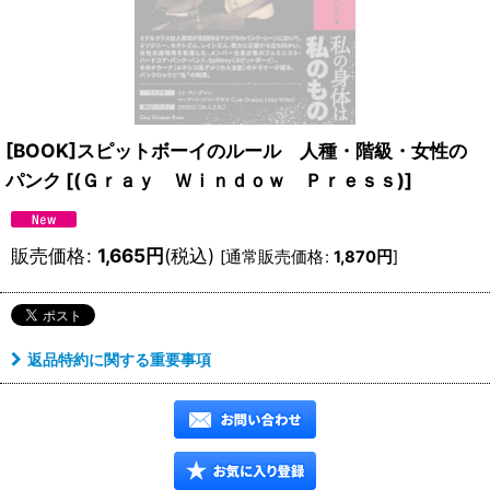
[BOOK]スピットボーイのルール 人種・階級・女性の
パンク
[
(Ｇｒａｙ Ｗｉｎｄｏｗ Ｐｒｅｓｓ)
]
販売価格
:
1,665
円
(税込)
[
通常販売価格
:
1,870
円
]
返品特約に関する重要事項