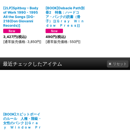
[2LP]Spitboy ‎– Body
[BOOK]Debacle Path別
of Work 1990 - 1995
冊2 特集：ハードコ
All the Songs
[
DG-
ア・パンクの読書（冊
218(Don Giovanni
子）
[
(Ｇｒａｙ Ｗｉｎ
Records)
]
ｄｏｗ Ｐｒｅｓｓ)
]
3,427
円
(税込)
490
円
(税込)
[
通常販売価格
:
3,850
円
]
[
通常販売価格
:
550
円
]
最近チェックしたアイテム
リセット
[BOOK]スピットボーイ
のルール 人種・階級・
女性のパンク
[
(Ｇｒａ
ｙ Ｗｉｎｄｏｗ Ｐｒ