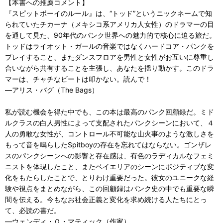
【本書への推薦コメント】
『スピットボーイのルール』は、“トッド”というニックネームで知
られていたチカーナ（メキシコ系アメリカ人女性）のドラマーの目
を通して見た、90年代のパンク世界への魅力的で核心に迫る旅だ。
トッドはライオット・ガールの音楽ではなくハードコア・パンクを
プレイすること、またダンスフロアを男性と女性がお互いに尊重し
合いながら共有することを主張し、あなたを揺り動かす。このドラ
マーは、チャチなビートは叩かない。読んで！
―アリス・バグ（The Bags）
私が読む機会を得た中でも、この本は最高のパンク回顧録だ。ミド
ルクラスの白人男性によって支配されたパンクシーンにおいて、４
人の勇敢な女性が、コントロール不可能な山火事のような激しさを
もって音を鳴らしたSpitboyの存在を忘れてはならない。ゴンザレ
スのパンクシーンへの影響と存在感は、有色のラディカルなフェミ
ニストを体現したこと、またベイエリアのシーンにポジティブな変
化をもたらしたことで、とりわけ重要だった。彼女のユニークな経
験や視点をまとめながら、この回顧録はパンク史の中でも重要な瞬
間を伝える。今もなお社会正義と変化を求め続ける人たちにとっ
て、必読の書だ。
―ウェンディ・Ｏ・マティック（作家）