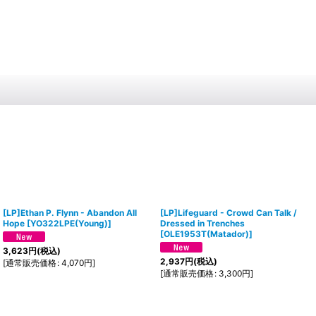
[LP]Ethan P. Flynn - Abandon All
[LP]Lifeguard - Crowd Can Talk /
Hope
[
YO322LPE(Young)
]
Dressed in Trenches
[
OLE1953T(Matador)
]
3,623
円
(税込)
2,937
円
(税込)
[
通常販売価格
:
4,070
円
]
[
通常販売価格
:
3,300
円
]