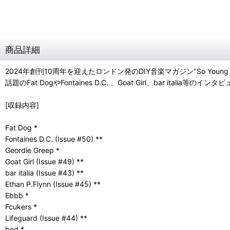
商品詳細
2024年創刊10周年を迎えたロンドン発のDIY音楽マガジン"So Young 
話題のFat DogやFontaines D.C. 、Goat Girl、bar italia等の
[収録内容]
Fat Dog *
Fontaines D.C. (Issue #50) **
Geordie Greep *
Goat Girl (Issue #49) **
bar italia (Issue #43) **
Ethan P.Flynn (Issue #45) **
Ebbb *
Fcukers *
Lifeguard (Issue #44) **
bed *