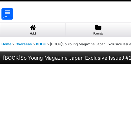
メニュー
Hello!
Formats
Home
>
Overseas
>
BOOK
>
[BOOK]So Young Magazine Japan Exclusive Issu
[BOOK]So Young Magazine Japan Exclusive IssueJ #