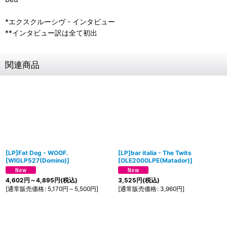
*エクスクルーシヴ・インタビュー
**インタビュー訳は全て初出
関連商品
[LP]Fat Dog - WOOF.
[LP]bar italia - The Twits
[
WIGLP527(Domino)
]
[
OLE2000LPE(Matador)
]
4,602
円
～4,895
円
(税込)
3,525
円
(税込)
[
通常販売価格
:
5,170
円
～5,500
円
]
[
通常販売価格
:
3,960
円
]