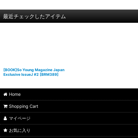
最近チェックしたアイテム
[BOOK]So Young Magazine Japan
Exclusive IssueJ #2
[
BRM389
]
Home
Shopping Cart
マイページ
お気に入り