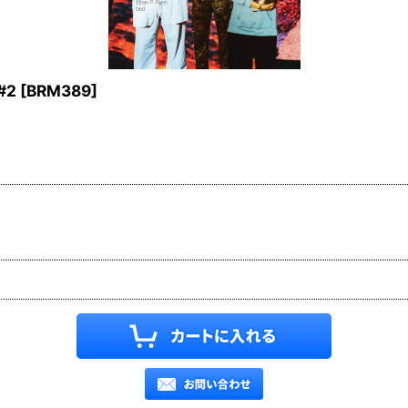
#2
[
BRM389
]