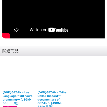
関連商品
[DVD]GEZAN - Last
[DVD]GEZAN - Tribe
Language 〜30 hours
Called Discord〜
drumming〜
[
JSGM-
documentary of
38(十三月)
]
GEZAN〜
[
JSGM-
35(十三月)
]