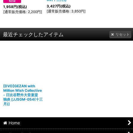
3,427
円
(税込)
1,958
円
(税込)
[
通常販売価格
:
3,850
円
]
[
通常販売価格
:
2,200
円
]
最近チェックしたアイテム
リセット
[DVD]GEZAN with
Million Wish Collective
- 日比谷野外大音楽堂
独炎
[
JJSGM-054(十三
月)
]
Home