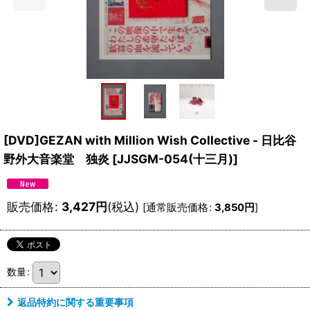
[DVD]GEZAN with Million Wish Collective - 日比谷
野外大音楽堂 独炎
[
JJSGM-054(十三月)
]
販売価格
:
3,427
円
(税込)
[
通常販売価格
:
3,850
円
]
数量
:
返品特約に関する重要事項