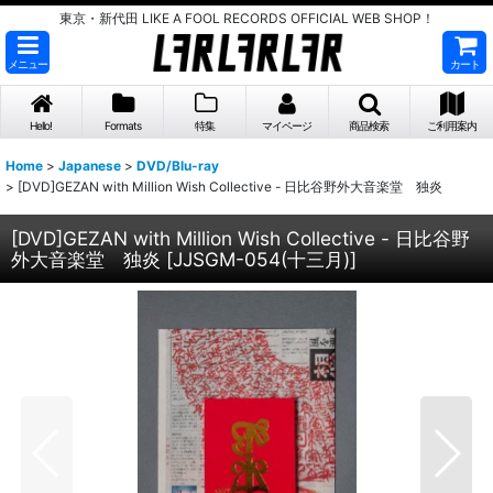
東京・新代田 LIKE A FOOL RECORDS OFFICIAL WEB SHOP！
メニュー
カート
Hello!
Formats
特集
マイページ
商品検索
ご利用案内
Home
>
Japanese
>
DVD/Blu-ray
>
[DVD]GEZAN with Million Wish Collective - 日比谷野外大音楽堂 独炎
[DVD]GEZAN with Million Wish Collective - 日比谷野
外大音楽堂 独炎
[
JJSGM-054(十三月)
]