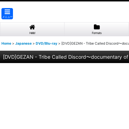
メニュー
Hello!
Formats
Home
>
Japanese
>
DVD/Blu-ray
>
[DVD]GEZAN - Tribe Called Discord〜do
[DVD]GEZAN - Tribe Called Discord〜documentary 