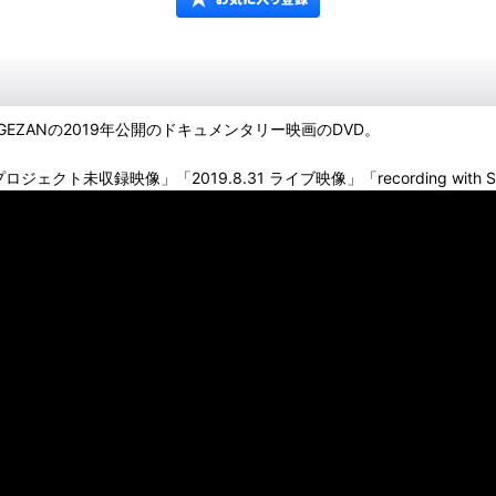
ZANの2019年公開のドキュメンタリー映画のDVD。
映像」「2019.8.31 ライブ映像」「recording with Steve Albini