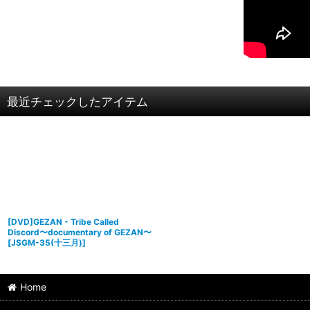
最近チェックしたアイテム
[DVD]GEZAN - Tribe Called
Discord〜documentary of GEZAN〜
[
JSGM-35(十三月)
]
Home