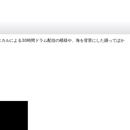
原ロスカルによる30時間ドラム配信の模様や、海を背景にした踊ってばか