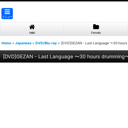
メニュー
Hello!
Formats
Home
>
Japanese
>
DVD/Blu-ray
>
[DVD]GEZAN - Last Language 〜30 hour
[DVD]GEZAN - Last Language 〜30 hours drumming