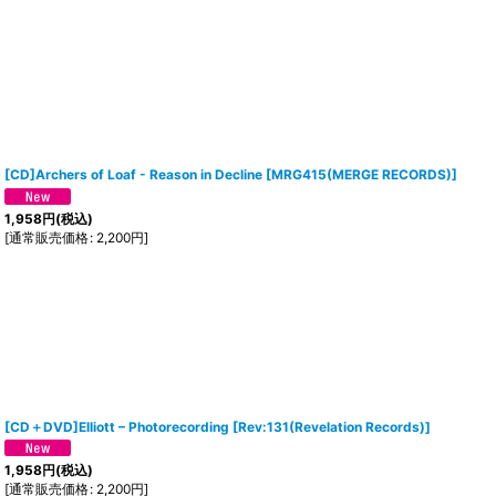
[CD]Archers of Loaf - Reason in Decline
[
MRG415(MERGE RECORDS)
]
1,958
円
(税込)
[
通常販売価格
:
2,200
円
]
[CD＋DVD]Elliott – Photorecording
[
Rev:131(Revelation Records)
]
1,958
円
(税込)
[
通常販売価格
:
2,200
円
]