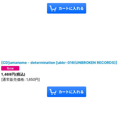
[CD]umanome - determination
[
ubkr-016(UNBROKEN RECORDS)
]
1,469
円
(税込)
[
通常販売価格
:
1,650
円
]