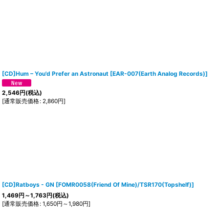
[CD]Hum ‎– You'd Prefer an Astronaut
[
EAR-007(Earth Analog Records)
]
2,546
円
(税込)
[
通常販売価格
:
2,860
円
]
[CD]Ratboys - GN
[
FOMR0058(Friend Of Mine)/TSR170(Topshelf)
]
1,469
円
～1,763
円
(税込)
[
通常販売価格
:
1,650
円
～1,980
円
]