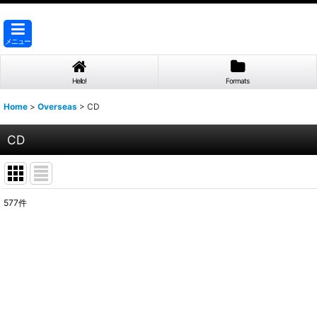
メニュー
Hello!
Formats
Home
>
Overseas
>
CD
CD
577
件
表示数
:
並び順
: