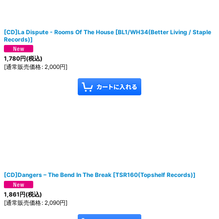
[CD]La Dispute - Rooms Of The House
[
BL1/WH34(Better Living / Staple
Records)
]
1,780
円
(税込)
[
通常販売価格
:
2,000
円
]
[CD]Dangers – The Bend In The Break
[
TSR160(Topshelf Records)
]
1,861
円
(税込)
[
通常販売価格
:
2,090
円
]