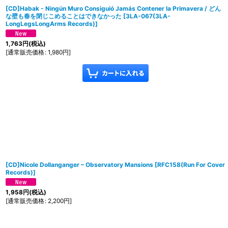
[CD]Habak - Ningún Muro Consiguió Jamás Contener la Primavera / どん
な壁も春を閉じこめることはできなかった
[
3LA-067(3LA-
LongLegsLongArms Records)
]
1,763
円
(税込)
[
通常販売価格
:
1,980
円
]
[CD]Nicole Dollanganger – Observatory Mansions
[
RFC158(Run For Cover
Records)
]
1,958
円
(税込)
[
通常販売価格
:
2,200
円
]