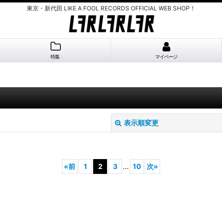
東京・新代田 LIKE A FOOL RECORDS OFFICIAL WEB SHOP！
特集
マイページ
表示順変更
«
前
1
2
3
...
10
次
»
絞り込む