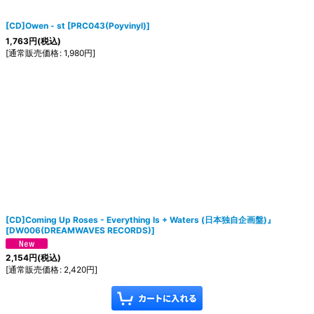
[CD]Owen - st
[
PRC043(Poyvinyl)
]
1,763
円
(税込)
[
通常販売価格
:
1,980
円
]
[CD]Coming Up Roses - Everything Is + Waters (日本独自企画盤)』
[
DW006(DREAMWAVES RECORDS)
]
2,154
円
(税込)
[
通常販売価格
:
2,420
円
]