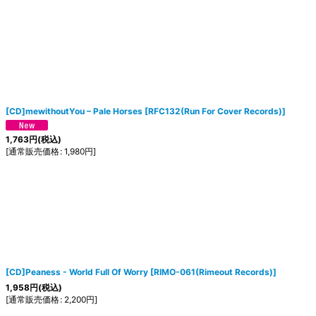
[CD]mewithoutYou – Pale Horses
[
RFC132(Run For Cover Records)
]
1,763
円
(税込)
[
通常販売価格
:
1,980
円
]
[CD]Peaness - World Full Of Worry
[
RIMO-061(Rimeout Records)
]
1,958
円
(税込)
[
通常販売価格
:
2,200
円
]