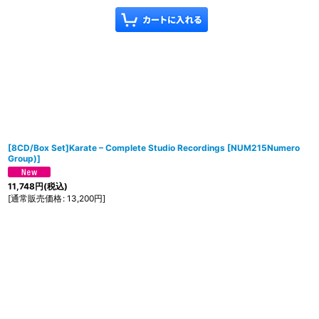
[8CD/Box Set]Karate ‎– Complete Studio Recordings
[
NUM215Numero
Group)
]
11,748
円
(税込)
[
通常販売価格
:
13,200
円
]