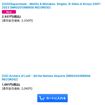
[2CD]Superchunk - Misfits & Mistakes: Singles, B-Sides & Strays 2007–
2023
[
MRG201(MERGE RECORDS)
]
2,937
円
(税込)
[
通常販売価格
:
3,300
円
]
[CD] Archers of Loaf - All the Nations Airports
[
MRG435(MERGE
RECORDS)
]
1,861
円
(税込)
[
通常販売価格
:
2,090
円
]