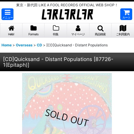
東京・新代田 LIKE A FOOL RECORDS OFFICIAL WEB SHOP！
メニュー
カート
Hello!
Formats
特集
マイページ
商品検索
ご利用案内
Home
>
Overseas
>
CD
>
[CD]Quicksand - Distant Populations
[CD]Quicksand - Distant Populations
[
87726-
1(Epitaph)
]