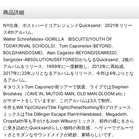
商品詳細
NY出身、ポストハードコアレジェンドQuicksand、2021年リリー
ス4thアルバム。
Walter Schreifels(ex-GORILLA BISCUITS/YOUTH OF
TODAY/RIVAL SCHOOLS)、Tom Capone(ex-BEYOND、
BOLD/HANDOSME)、Alan Cage(ex-BEYOND/SEAWEED)、
Sergio(ex-ABSOLUTION/DEFTONES)からなるQuicksand、2枚の
アルバムをリリース、1999年に一度解散し、2012年に再結成、
2017年に22年ぶりとなるアルバムをリリース、今作は4年ぶりとな
るアルバム。
ギタリストTom Caponeが前ツアーで脱退、ライブではStephen
Brodskey（CAVE IN, MUTOID MAN, OLD MAN GLOOM etc.）
がサポートをしていますが、このアルバムは3人で制作。
今作もWill Yip(Citizen/Title Fight//Petal/Nothing等)プロデュース、
ミックスはThe Dillinger Escape PlanやHatebleed、Megadeth、
Crossfaith等も手がけるJosh Wilburがミックス、前作の感じをさら
に突き詰めたQuicksandらしい独特の和音感、ヘヴィーでグルーヴ
ィさとモダンなサウンドメイクが絶妙、素晴らしいです。