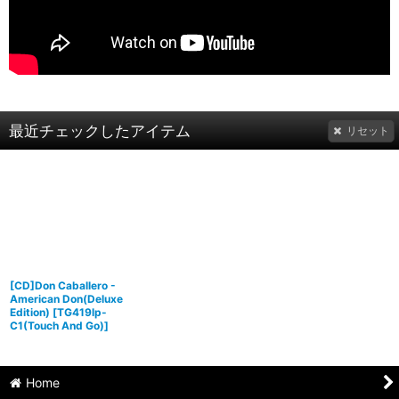
最近チェックしたアイテム
リセット
[CD]Don Caballero -
American Don(Deluxe
Edition)
[
TG419lp-
C1(Touch And Go)
]
Home