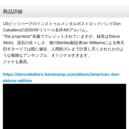
商品詳細
USピッツバーグのインストゥルメンタルポストロックバンドDon
Caballeroの2000年リリース名作4thアルバム,。
"the proprietor"名義でクレジットされていますが、録音はSteve
Albini。流石の生々しさ、後のBattles創設者Ian Williamsによる奇天
烈ギターリフは既に健在、人間的ズレまで計算し尽くされたかのよ
うな複雑なアンサンブル、オリジナルすぎます。
ジャケも最高。
https://doncaballero.bandcamp.com/album/american-don-
deluxe-edition