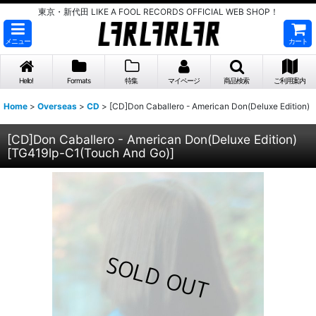
東京・新代田 LIKE A FOOL RECORDS OFFICIAL WEB SHOP！
メニュー
カート
Hello!
Formats
特集
マイページ
商品検索
ご利用案内
Home
>
Overseas
>
CD
>
[CD]Don Caballero - American Don(Deluxe Edition)
[CD]Don Caballero - American Don(Deluxe Edition)
[
TG419lp-C1(Touch And Go)
]