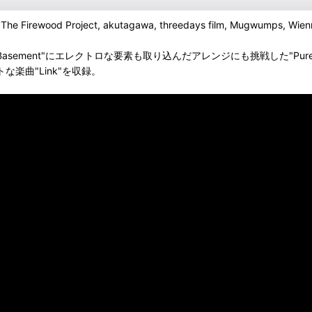
ewood Project, akutagawa, threedays film, Mugwu
sement"にエレクトロな要素も取り込んだアレンジにも挑戦した"Pure 
楽曲"Link"を収録。