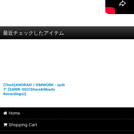
最近チェックしたアイテム
[7inch]ANORAK! / DIMWORK - split
7"
[
SAWR-002(Shore&Woods
Recordings)
]
Home
Shopping Cart