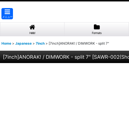
メニュー
Hello!
Formats
Home
>
Japanese
>
7inch
>
[7inch]ANORAK! / DIMWORK - split 7"
[7inch]ANORAK! / DIMWORK - split 7"
[
SAWR-002(Sho