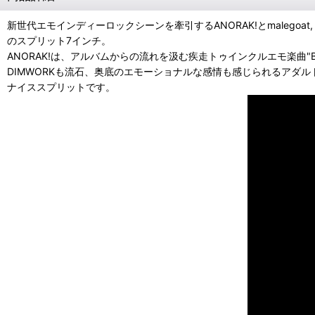
新世代エモインディーロックシーンを牽引するANORAK!とmalegoat, The Fir
のスプリット7インチ。
ANORAK!は、アルバムからの流れを汲む疾走トゥインクルエモ楽曲"Ba
DIMWORKも流石、奥底のエモーショナルな感情も感じられるアダルトな
ナイススプリットです。