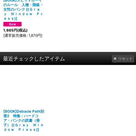
[BOOK]スピットボーイ
のルール 人種・階級・
女性のパンク
[
(Ｇｒａ
ｙ Ｗｉｎｄｏｗ Ｐｒ
ｅｓｓ)
]
1,665
円
(税込)
[
通常販売価格
:
1,870
円
]
最近チェックしたアイテム
リセット
[BOOK]Debacle Path別
冊2 特集：ハードコ
ア・パンクの読書（冊
子）
[
(Ｇｒａｙ Ｗｉｎ
ｄｏｗ Ｐｒｅｓｓ)
]