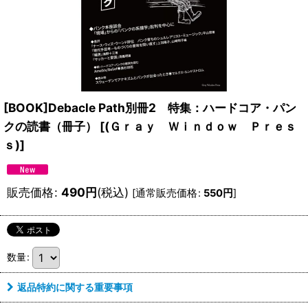
[BOOK]Debacle Path別冊2 特集：ハードコア・パン
クの読書（冊子）
[
(Ｇｒａｙ Ｗｉｎｄｏｗ Ｐｒｅｓ
ｓ)
]
販売価格
:
490
円
(税込)
[
通常販売価格
:
550
円
]
数量
:
返品特約に関する重要事項