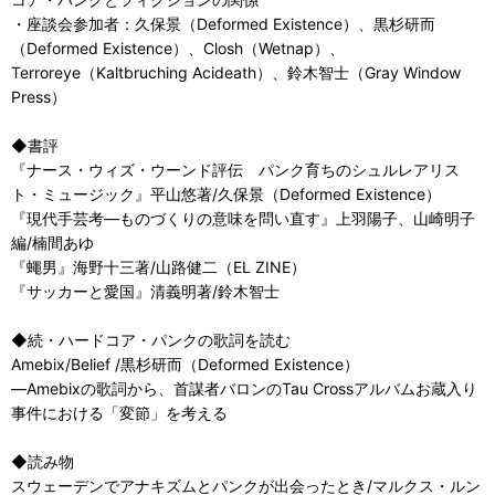
・座談会参加者：久保景（Deformed Existence）、黒杉研而
（Deformed Existence）、Closh（Wetnap）、
Terroreye（Kaltbruching Acideath）、鈴木智士（Gray Window
Press）
◆書評
『ナース・ウィズ・ウーンド評伝 パンク育ちのシュルレアリス
ト・ミュージック』平山悠著/久保景（Deformed Existence）
『現代手芸考—ものづくりの意味を問い直す』上羽陽子、山崎明子
編/楠間あゆ
『蠅男』海野十三著/山路健二（EL ZINE）
『サッカーと愛国』清義明著/鈴木智士
◆続・ハードコア・パンクの歌詞を読む
Amebix/Belief /黒杉研而（Deformed Existence）
―Amebixの歌詞から、首謀者バロンのTau Crossアルバムお蔵入り
事件における「変節」を考える
◆読み物
スウェーデンでアナキズムとパンクが出会ったとき/マルクス・ルン