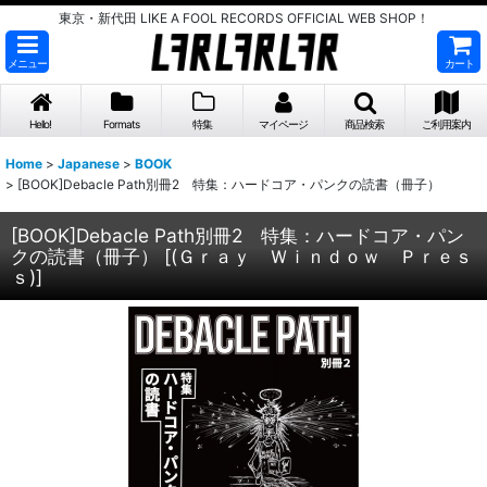
東京・新代田 LIKE A FOOL RECORDS OFFICIAL WEB SHOP！
メニュー
カート
Hello!
Formats
特集
マイページ
商品検索
ご利用案内
Home
>
Japanese
>
BOOK
>
[BOOK]Debacle Path別冊2 特集：ハードコア・パンクの読書（冊子）
[BOOK]Debacle Path別冊2 特集：ハードコア・パン
クの読書（冊子）
[
(Ｇｒａｙ Ｗｉｎｄｏｗ Ｐｒｅｓ
ｓ)
]