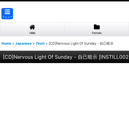
メニュー
Hello!
Formats
Home
>
Japanese
>
7inch
>
[CD]Nervous Light Of Sunday - 自己暗示
[CD]Nervous Light Of Sunday - 自己暗示
[
INSTILL002