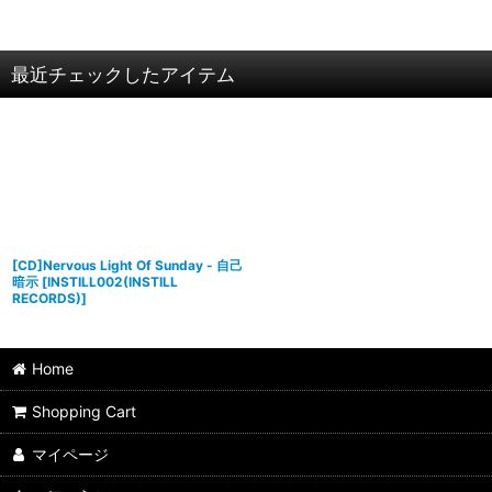
最近チェックしたアイテム
[CD]Nervous Light Of Sunday - 自己
暗示
[
INSTILL002(INSTILL
RECORDS)
]
Home
Shopping Cart
マイページ