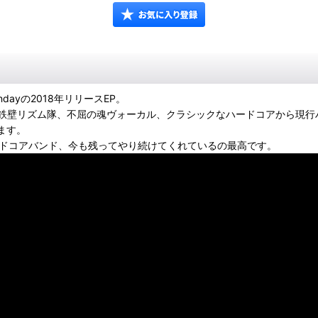
ndayの2018年リリースEP。
鉄壁リズム隊、不屈の魂ヴォーカル、クラシックなハードコアから現行
鳴します。
るハードコアバンド、今も残ってやり続けてくれているの最高です。