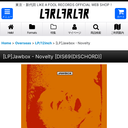
東京・新代田 LIKE A FOOL RECORDS OFFICIAL WEB SHOP！
メニュー
カート
Hello!
Formats
特集
マイページ
商品検索
ご利用案内
Home
>
Overseas
>
LP/12inch
>
[LP]Jawbox - Novelty
[LP]Jawbox - Novelty
[
DIS69(DISCHORD)
]