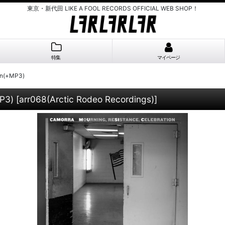
東京・新代田 LIKE A FOOL RECORDS OFFICIAL WEB SHOP！
特集
マイページ
on(+MP3)
P3)
[
arr068(Arctic Rodeo Recordings)
]