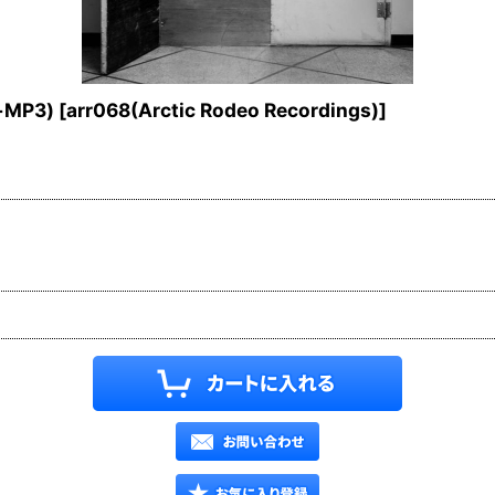
(+MP3)
[
arr068(Arctic Rodeo Recordings)
]