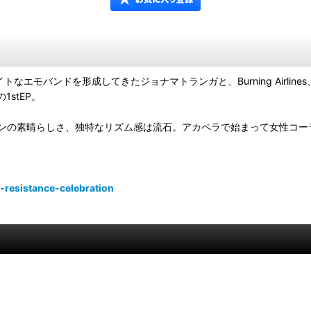
de等様々なグレイトなエモバンドを形成してきたジョナマトランガと、Burning Airl
stEP。
素晴らしさ、独特なリズム感は流石。アカペラで始まって女性コーラス&ドラ
resistance-celebration