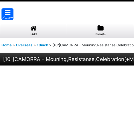
メニュー
Hello!
Formats
Home
>
Overseas
>
10inch
>
[10"]CAMORRA - Mouning,Resistanse,Celebrati
[10"]CAMORRA - Mouning,Resistanse,Celebration(+M