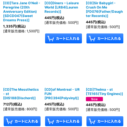
[CD]Tara Jane O’Neil -
[CD]Diners ‎– Leisure
[CD]Sir Babygirl -
Peregrine (20th
World
[
LR84(Lauren
Crush On Me
Anniversary Edition)
Records)
]
[
FD076(Father/Daugh
[
SDCD047(Sweet
ter Records)
]
445
円
(税込)
Dreams Press)
]
445
円
(税込)
[
通常販売価格
:
500
円
]
1,335
円
(税込)
[
通常販売価格
:
500
円
]
[
通常販売価格
:
1,500
円
]
[CD]The Messthetics
[CD]of Montreal - UR
[CD]Thelma - st
- st
FUN
[
TE165(Tiny Engines)
]
[
DIS188(Dischord)
]
[
PRC394(Polyvinyl)
]
712
円
(税込)
445
円
(税込)
445
円
(税込)
[
通常販売価格
:
800
円
]
[
通常販売価格
:
500
円
]
[
通常販売価格
:
500
円
]