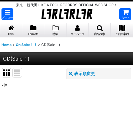
東京・新代田 LIKE A FOOL RECORDS OFFICIAL WEB SHOP！
メニュー
カート
Hello!
Formats
特集
マイページ
商品検索
ご利用案内
Home
>
On Sale:！！
>
CD(Sale！)
CD(Sale！)
表示順変更
閉じる
7
件
表示数
:
並び順
:
絞り込む