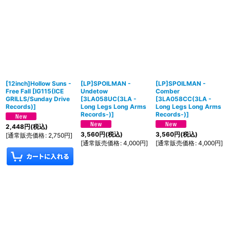
[12inch]Hollow Suns -
[LP]SPOILMAN -
[LP]SPOILMAN -
Free Fall
[
IG115(ICE
Undetow
Comber
GRILLS/Sunday Drive
[
3LA058UC(3LA -
[
3LA058CC(3LA -
Records)
]
Long Legs Long Arms
Long Legs Long Arms
Records-)
]
Records-)
]
2,448
円
(税込)
3,560
円
(税込)
3,560
円
(税込)
[
通常販売価格
:
2,750
円
]
[
通常販売価格
:
4,000
円
]
[
通常販売価格
:
4,000
円
]