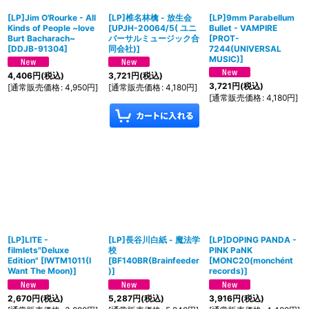
[LP]Jim O'Rourke - All
[LP]椎名林檎 - 放生会
[LP]9mm Parabellum
Kinds of People ~love
[
UPJH-20064/5( ユニ
Bullet - VAMPIRE
Burt Bacharach~
バーサルミュージック合
[
PROT-
[
DDJB-91304
]
同会社)
]
7244(UNIVERSAL
MUSIC)
]
4,406
円
(税込)
3,721
円
(税込)
3,721
円
(税込)
[
通常販売価格
:
4,950
円
]
[
通常販売価格
:
4,180
円
]
[
通常販売価格
:
4,180
円
]
[LP]LITE -
[LP]長谷川白紙 - 魔法学
[LP]DOPING PANDA -
filmlets"Deluxe
校
PINK PaNK
Edition"
[
IWTM1011(I
[
BF140BR(Brainfeeder
[
MONC20(monchént
Want The Moon)
]
)
]
records)
]
2,670
円
(税込)
5,287
円
(税込)
3,916
円
(税込)