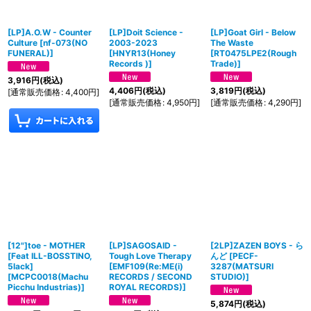
[LP]A.O.W - Counter
[LP]Doit Science -
[LP]Goat Girl - Below
Culture
[
nf-073(NO
2003-2023
The Waste
FUNERAL)
]
[
HNYR13(Honey
[
RT0475LPE2(Rough
Records )
]
Trade)
]
3,916
円
(税込)
4,406
円
(税込)
3,819
円
(税込)
[
通常販売価格
:
4,400
円
]
[
通常販売価格
:
4,950
円
]
[
通常販売価格
:
4,290
円
]
[12"]toe - MOTHER
[LP]SAGOSAID -
[2LP]ZAZEN BOYS - ら
[Feat ILL-BOSSTINO,
Tough Love Therapy
んど
[
PECF-
5lack]
[
EMF109(Re:ME(i)
3287(MATSURI
[
MCPC0018(Machu
RECORDS / SECOND
STUDIO)
]
Picchu Industrias)
]
ROYAL RECORDS)
]
5,874
円
(税込)