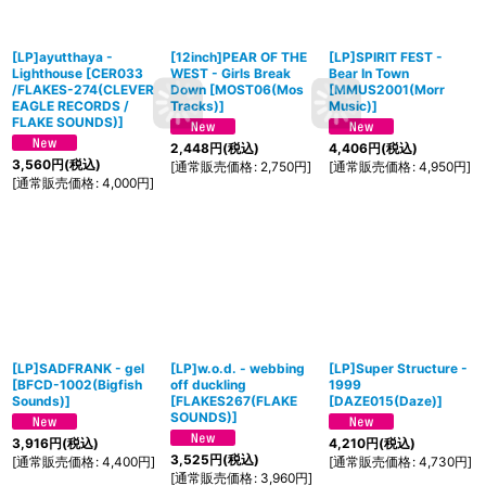
[LP]ayutthaya -
[12inch]PEAR OF THE
[LP]SPIRIT FEST -
Lighthouse
[
CER033
WEST - Girls Break
Bear In Town
/FLAKES-274(CLEVER
Down
[
MOST06(Mos
[
MMUS2001(Morr
EAGLE RECORDS /
Tracks)
]
Music)
]
FLAKE SOUNDS)
]
2,448
円
(税込)
4,406
円
(税込)
3,560
円
(税込)
[
通常販売価格
:
2,750
円
]
[
通常販売価格
:
4,950
円
]
[
通常販売価格
:
4,000
円
]
[LP]SADFRANK - gel
[LP]w.o.d. - webbing
[LP]Super Structure -
[
BFCD-1002(Bigfish
off duckling
1999
Sounds)
]
[
FLAKES267(FLAKE
[
DAZE015(Daze)
]
SOUNDS)
]
3,916
円
(税込)
4,210
円
(税込)
3,525
円
(税込)
[
通常販売価格
:
4,400
円
]
[
通常販売価格
:
4,730
円
]
[
通常販売価格
:
3,960
円
]