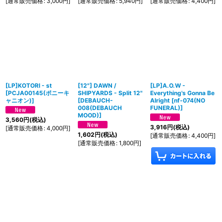
[
通常販売価格
:
3,000
円
]
[
通常販売価格
:
5,940
円
]
[
通常販売価格
:
4,400
円
]
[LP]KOTORI - st
[12"] DAWN /
[LP]A.O.W -
[
PCJA00145(ポニーキ
SHIPYARDS - Split 12"
Everything's Gonna Be
ャニオン)
]
[
DEBAUCH-
Alright
[
nf-074(NO
008(DEBAUCH
FUNERAL)
]
MOOD)
]
3,560
円
(税込)
3,916
円
(税込)
[
通常販売価格
:
4,000
円
]
1,602
円
(税込)
[
通常販売価格
:
4,400
円
]
[
通常販売価格
:
1,800
円
]