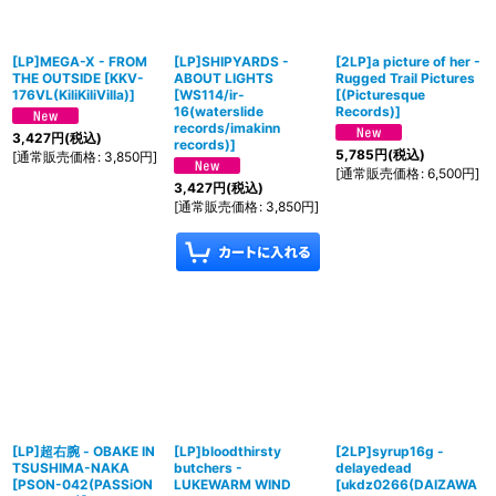
[LP]MEGA-X - FROM
[LP]SHIPYARDS -
[2LP]a picture of her -
THE OUTSIDE
[
KKV-
ABOUT LIGHTS
Rugged Trail Pictures
176VL(KiliKiliVilla)
]
[
WS114/ir-
[
(Picturesque
16(waterslide
Records)
]
records/imakinn
3,427
円
(税込)
records)
]
5,785
円
(税込)
[
通常販売価格
:
3,850
円
]
[
通常販売価格
:
6,500
円
]
3,427
円
(税込)
[
通常販売価格
:
3,850
円
]
[LP]超右腕 - OBAKE IN
[LP]bloodthirsty
[2LP]syrup16g -
TSUSHIMA-NAKA
butchers -
delayedead
[
PSON-042(PASSiON
LUKEWARM WIND
[
ukdz0266(DAIZAWA