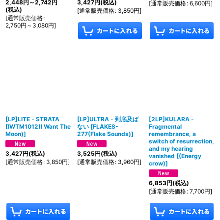
2,448
円
～2,742
円
3,427
円
(税込)
[
通常販売価格
:
6,600
円
]
(税込)
[
通常販売価格
:
3,850
円
]
[
通常販売価格
:
2,750
円
～3,080
円
]
[LP]LITE - STRATA
[LP]ULTRA - 到底及ば
[2LP]KULARA -
[
IWTM1012(I Want The
ない
[
FLAKES-
Fragmental
Moon)
]
277(Flake Sounds)
]
remembrance, a
switch of resurrection,
and my hearing
3,427
円
(税込)
3,525
円
(税込)
vanished
[
(Energy
[
通常販売価格
:
3,850
円
]
[
通常販売価格
:
3,960
円
]
crow)
]
6,853
円
(税込)
[
通常販売価格
:
7,700
円
]