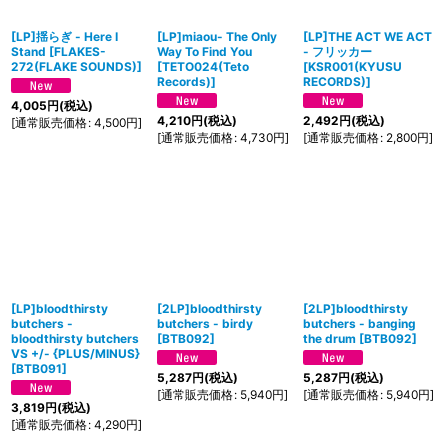
[LP]揺らぎ - Here I
[LP]miaou- The Only
[LP]THE ACT WE ACT
Stand
[
FLAKES-
Way To Find You
- フリッカー
272(FLAKE SOUNDS)
]
[
TETO024(Teto
[
KSR001(KYUSU
Records)
]
RECORDS)
]
4,005
円
(税込)
4,210
円
(税込)
2,492
円
(税込)
[
通常販売価格
:
4,500
円
]
[
通常販売価格
:
4,730
円
]
[
通常販売価格
:
2,800
円
]
[LP]bloodthirsty
[2LP]bloodthirsty
[2LP]bloodthirsty
butchers -
butchers - birdy
butchers - banging
bloodthirsty butchers
[
BTB092
]
the drum
[
BTB092
]
VS +/- {PLUS/MINUS}
[
BTB091
]
5,287
円
(税込)
5,287
円
(税込)
[
通常販売価格
:
5,940
円
]
[
通常販売価格
:
5,940
円
]
3,819
円
(税込)
[
通常販売価格
:
4,290
円
]