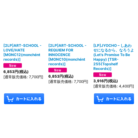
[2LP]ART-SCHOOL -
[2LP]ART-SCHOOL -
[LP]JYOCHO – しあわ
LOVE/HATE
REQUIEM FOR
せになるから、なろうよ
[
MONC12(monchént
INNOCENCE
(Let's Promise To Be
records)
]
[
MONC10(monchént
Happy)
[
TSR-
records)
]
255(Topshelf
Records)
]
6,853
円
(税込)
6,853
円
(税込)
[
通常販売価格
:
7,700
円
]
3,916
円
(税込)
[
通常販売価格
:
7,700
円
]
[
通常販売価格
:
4,400
円
]