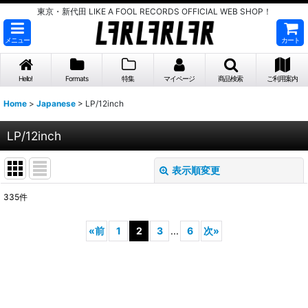
東京・新代田 LIKE A FOOL RECORDS OFFICIAL WEB SHOP！
メニュー
カート
Hello!
Formats
特集
マイページ
商品検索
ご利用案内
Home
>
Japanese
>
LP/12inch
LP/12inch
表示順変更
閉じる
335
件
表示数
:
«
前
1
2
3
...
6
次
»
並び順
:
絞り込む