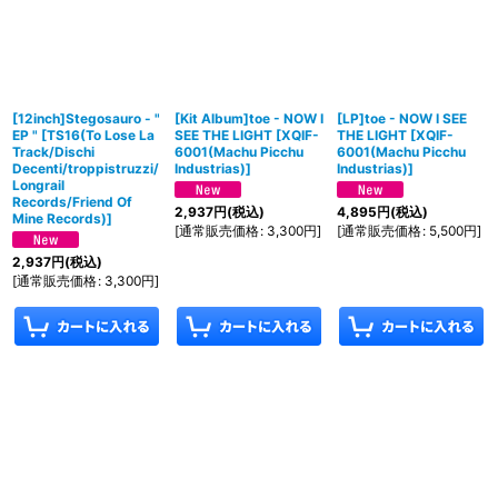
[12inch]Stegosauro - "
[Kit Album]toe - NOW I
[LP]toe - NOW I SEE
EP "
[
TS16(To Lose La
SEE THE LIGHT
[
XQIF-
THE LIGHT
[
XQIF-
Track/Dischi
6001(Machu Picchu
6001(Machu Picchu
Decenti/troppistruzzi/
Industrias)
]
Industrias)
]
Longrail
Records/Friend Of
2,937
円
(税込)
4,895
円
(税込)
Mine Records)
]
[
通常販売価格
:
3,300
円
]
[
通常販売価格
:
5,500
円
]
2,937
円
(税込)
[
通常販売価格
:
3,300
円
]