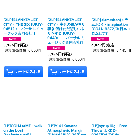
[2LP]BLANKEY JET
[2LP]BLANKEY JET
[2LP]clammbon(クラ
CITY - THE SIX
[
UPJY-
CITY - 幸せの鐘が鳴り
ムボン) - imagination
9451(ユニバーサル ミュ
響き 僕はただ悲しいふ
[
COJA-9372/3(日本コ
ージック合同会社)
]
りをする
[
UPJY-
ロムビア)
]
9449(ユニバーサル ミ
ュージック合同会社)
]
5,385
円
(税込)
4,847
円
(税込)
[
通常販売価格
:
6,050
円
]
[
通常販売価格
:
5,445
円
]
5,385
円
(税込)
[
通常販売価格
:
6,050
円
]
[LP]OCHA∞ME - walk
[LP]Yuki Kawana -
[LP]syrup16g - Free
on the boat
Atmospheric Margin
Throw
[
UKDZ-
[
(safer/sound)
]
[
DAMNABLY138(Dam
0267(DAIZAWA