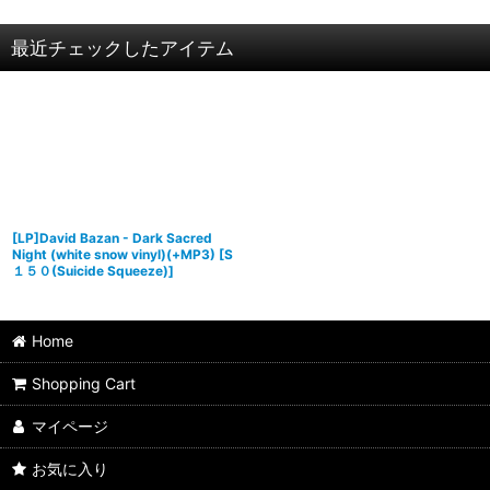
最近チェックしたアイテム
[LP]David Bazan - Dark Sacred
Night (white snow vinyl)(+MP3)
[
S
１５０(Suicide Squeeze)
]
Home
Shopping Cart
マイページ
お気に入り