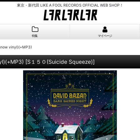
東京・新代田 LIKE A FOOL RECORDS OFFICIAL WEB SHOP！
特集
マイページ
 snow vinyl)(+MP3)
yl)(+MP3)
[
S１５０(Suicide Squeeze)
]