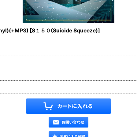
inyl)(+MP3)
[
S１５０(Suicide Squeeze)
]