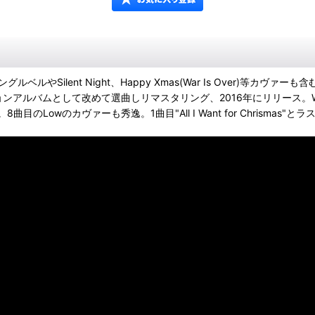
ジングルベルやSilent Night、Happy Xmas(War Is Over)等カ
ムとして改めて選曲しリマスタリング、2016年にリリース。White Sno
ァーも秀逸。1曲目"All I Want for Chrismas"とラスト"Wish