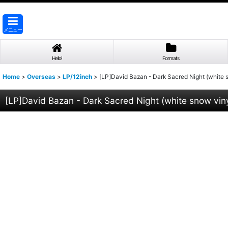
メニュー
Hello!
Formats
Home
>
Overseas
>
LP/12inch
>
[LP]David Bazan - Dark Sacred Night (white
[LP]David Bazan - Dark Sacred Night (white snow vin