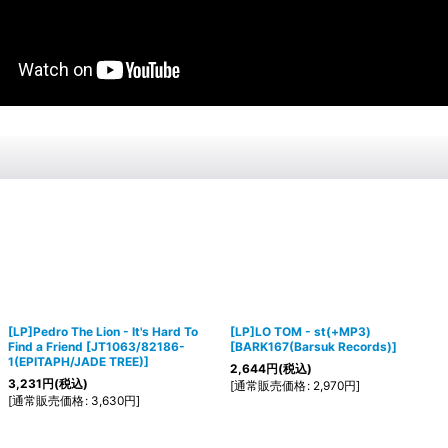
[LP]Pedro The Lion - It's Hard To
[LP]LO TOM - st(+MP3)
Find a Friend
[
JT1063/82186-
[
BARK167(Barsuk Records)
]
1(EPITAPH/JADE TREE)
]
2,644
円
(税込)
3,231
円
(税込)
[
通常販売価格
:
2,970
円
]
[
通常販売価格
:
3,630
円
]