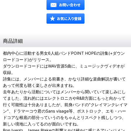
商品詳細
都内中心に活動する男女6人組バンドPOINT HOPEの詩集(+ダウン
ロードコード)がリリース。
ダウンロードコードにはWAV音源5曲に、ミュージックヴィデオが
収録。
詩集には、メンバーによる前書き、かなり詳細な楽曲解説が書いて
あって何度も聴く楽しさが出来ますね。
去年あたりから活動についてはメンバーから聞いていて楽しみにし
てました、流れ的にはエレクトロニカやR&B方面にもっと向かって
行く可能性は十分ありましたが、前身バンドの"クレイマンクレイマ
ン"、ドラマーコウ君のSans visage等、ポストロック、エモ・ハー
ドコアな根底の部分っていうのをちゃんとリスペクト残ししつつ、
新しい境地に入ってるのが面白いですね。
Bon Iverや、James Blakeの影響とかは確かに感じるアレンジメン