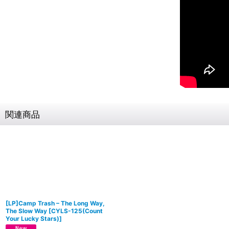
関連商品
[LP]Camp Trash – The Long Way,
The Slow Way
[
CYLS-125(Count
Your Lucky Stars)
]