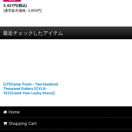
3,427
円
(税込)
[
通常販売価格
:
3,850
円
]
最近チェックしたアイテム
[LP]Camp Trash – Two Hundred
Thousand Dollars
[
CYLS-
152(Count Your Lucky Stars)
]
Home
Shopping Cart