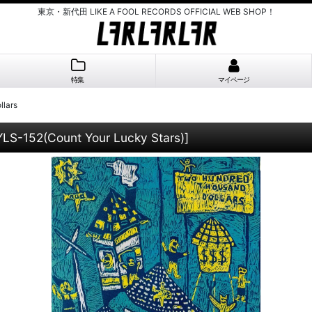
東京・新代田 LIKE A FOOL RECORDS OFFICIAL WEB SHOP！
特集
マイページ
llars
LS-152(Count Your Lucky Stars)
]