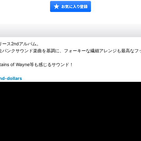
リリース2ndアルバム。
作、爽快疾走パンクサウンド楽曲を基調に、フォーキーな繊細アレンジも最
Fountains of Wayne等も感じるサウンド！
d-dollars