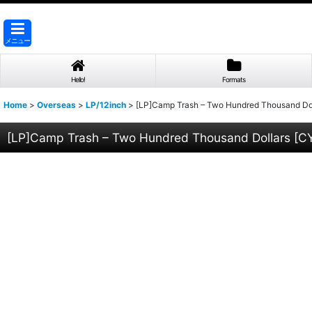
メニュー
Hello!
Formats
Home
>
Overseas
>
LP/12inch
>
[LP]Camp Trash – Two Hundred Thousand Do
[LP]Camp Trash – Two Hundred Thousand Dollars
[
CY