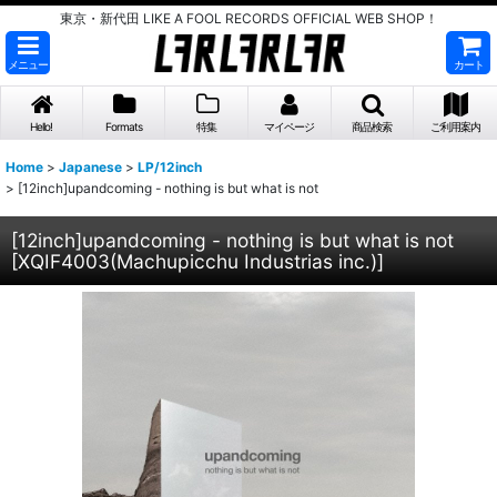
東京・新代田 LIKE A FOOL RECORDS OFFICIAL WEB SHOP！
メニュー
カート
Hello!
Formats
特集
マイページ
商品検索
ご利用案内
Home
>
Japanese
>
LP/12inch
>
[12inch]upandcoming - nothing is but what is not
[12inch]upandcoming - nothing is but what is not
[
XQIF4003(Machupicchu Industrias inc.)
]