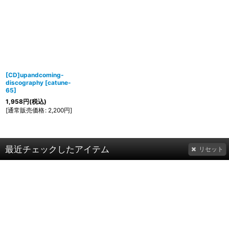
[CD]upandcoming-
discography
[
catune-
65
]
1,958
円
(税込)
[
通常販売価格
:
2,200
円
]
最近チェックしたアイテム
リセット