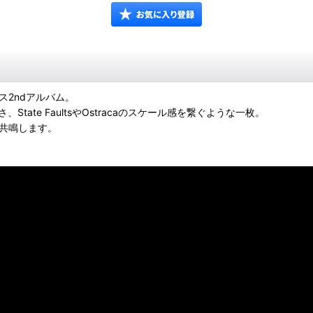
ス2ndアルバム。
State FaultsやOstracaのスケール感を繋ぐような一枚。
やはり共鳴します。