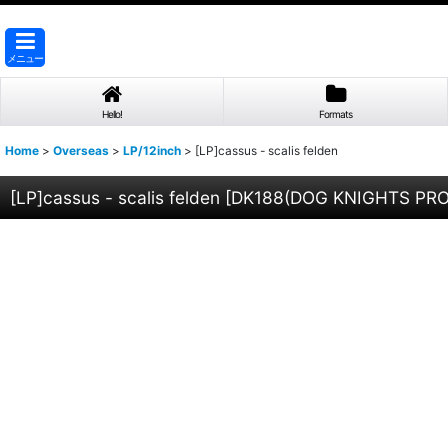
メニュー
Hello!
Formats
Home
>
Overseas
>
LP/12inch
>
[LP]cassus - scalis felden
[LP]cassus - scalis felden
[
DK188(DOG KNIGHTS PR