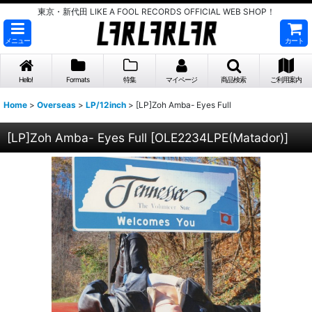
東京・新代田 LIKE A FOOL RECORDS OFFICIAL WEB SHOP！
メニュー
カート
Hello!
Formats
特集
マイページ
商品検索
ご利用案内
Home
>
Overseas
>
LP/12inch
>
[LP]Zoh Amba- Eyes Full
[LP]Zoh Amba- Eyes Full
[
OLE2234LPE(Matador)
]