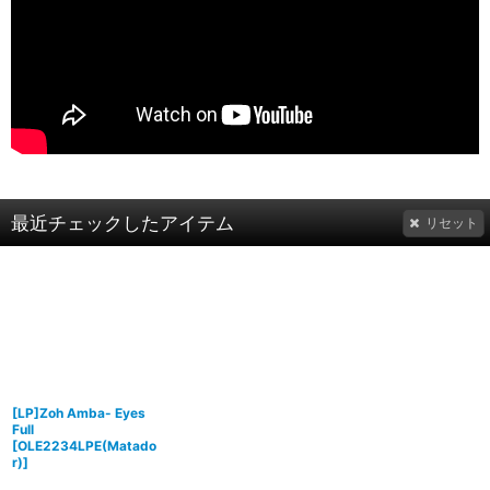
最近チェックしたアイテム
リセット
[LP]Zoh Amba- Eyes
Full
[
OLE2234LPE(Matado
r)
]