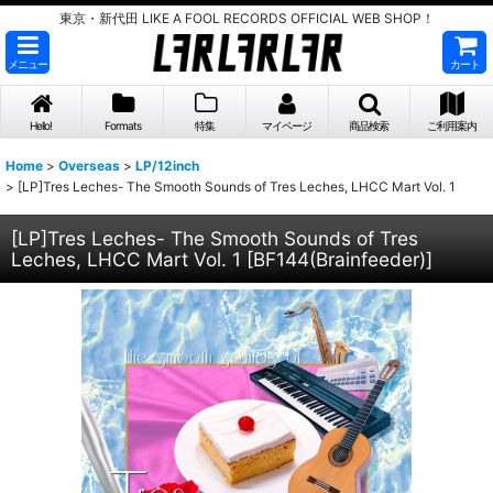
東京・新代田 LIKE A FOOL RECORDS OFFICIAL WEB SHOP！
メニュー
カート
Hello!
Formats
特集
マイページ
商品検索
ご利用案内
Home
>
Overseas
>
LP/12inch
>
[LP]Tres Leches- The Smooth Sounds of Tres Leches, LHCC Mart Vol. 1
[LP]Tres Leches- The Smooth Sounds of Tres
Leches, LHCC Mart Vol. 1
[
BF144(Brainfeeder)
]