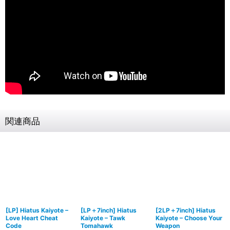
関連商品
[LP] Hiatus Kaiyote –
[LP＋7inch] Hiatus
[2LP＋7inch] Hiatus
Love Heart Cheat
Kaiyote – Tawk
Kaiyote – Choose Your
Code
Tomahawk
Weapon