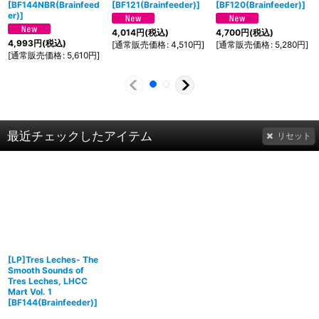
[
BF144NBR(Brainfeed
[
BF121(Brainfeeder)
]
[
BF120(Brainfeeder)
]
er)
]
4,014
円
(税込)
4,700
円
(税込)
4,993
円
(税込)
[
通常販売価格
:
4,510
円
]
[
通常販売価格
:
5,280
円
]
[
通常販売価格
:
5,610
円
]
最近チェックしたアイテム
リセット
[LP]Tres Leches- The
Smooth Sounds of
Tres Leches, LHCC
Mart Vol. 1
[
BF144(Brainfeeder)
]