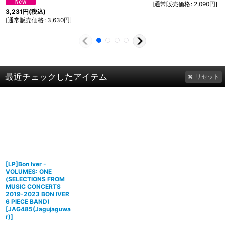
[
通常販売価格
:
2,090
円
]
3,231
円
(税込)
[
通常販売価格
:
3,630
円
]
最近チェックしたアイテム
リセット
[LP]Bon Iver -
VOLUMES: ONE
(SELECTIONS FROM
MUSIC CONCERTS
2019-2023 BON IVER
6 PIECE BAND)
[
JAG485(Jagujaguwa
r)
]