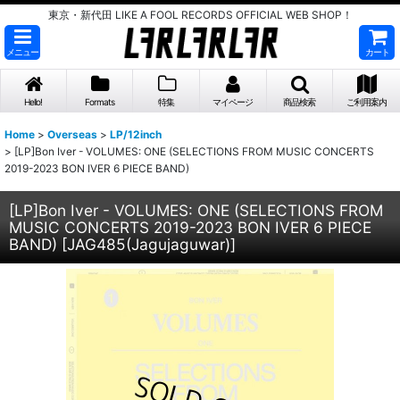
東京・新代田 LIKE A FOOL RECORDS OFFICIAL WEB SHOP！
メニュー
カート
Hello!
Formats
特集
マイページ
商品検索
ご利用案内
Home
>
Overseas
>
LP/12inch
>
[LP]Bon Iver - VOLUMES: ONE (SELECTIONS FROM MUSIC CONCERTS
2019-2023 BON IVER 6 PIECE BAND)
[LP]Bon Iver - VOLUMES: ONE (SELECTIONS FROM
MUSIC CONCERTS 2019-2023 BON IVER 6 PIECE
BAND)
[
JAG485(Jagujaguwar)
]