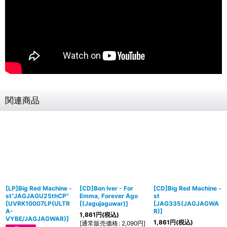
関連商品
[LP]Big Red Machine -
[CD]Bon Iver - For
[CD]Big Red Machine -
st”JAGJAGU25thCP"
Emma, Forever Ago
st
[
UVRK10007LP(ULTR
[
(Jagujaguwar)
]
[
JAG335(JAGJAGWA
A-
R)
]
1,861
円
(税込)
VYBE/JAGJAGWAR)
]
1,861
円
(税込)
[
通常販売価格
:
2,090
円
]