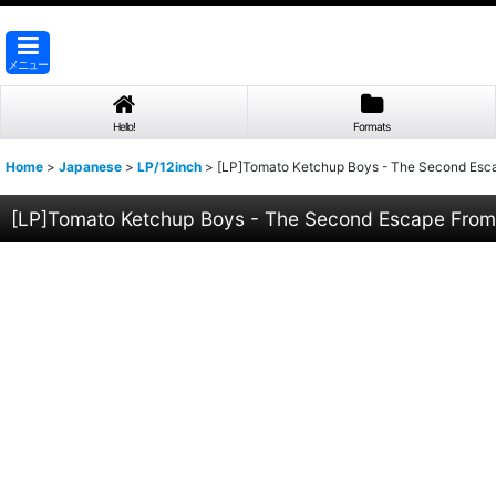
メニュー
Hello!
Formats
Home
>
Japanese
>
LP/12inch
>
[LP]Tomato Ketchup Boys - The Second Es
[LP]Tomato Ketchup Boys - The Second Escape Fro