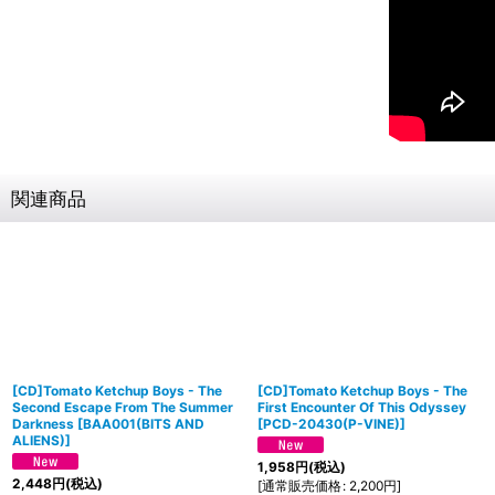
関連商品
[CD]Tomato Ketchup Boys - The
[CD]Tomato Ketchup Boys - The
Second Escape From The Summer
First Encounter Of This Odyssey
Darkness
[
BAA001(BITS AND
[
PCD-20430(P-VINE)
]
ALIENS)
]
1,958
円
(税込)
2,448
円
(税込)
[
通常販売価格
:
2,200
円
]