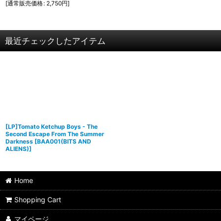
[
通常販売価格
:
2,750
円
]
最近チェックしたアイテム
[LP]Tomato Ketchup Boys - The
Second Escape From The Summer
Darkness
[
BAA001(BITS AND
ALIENS)
]
Home
Shopping Cart
マイページ