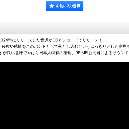
ysの2024年にリリースした音源がCDとレコードでリリース！
てきた経験や感情をこのバンドとして落とし込むというはっきりとした意
が良い意味でやはり日本人特有の感覚、REIMEI新間君によるサウン