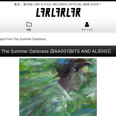
東京・新代田 LIKE A FOOL RECORDS OFFICIAL WEB SHOP！
特集
マイページ
cape From The Summer Darkness
m The Summer Darkness
[
BAA001(BITS AND ALIENS)
]