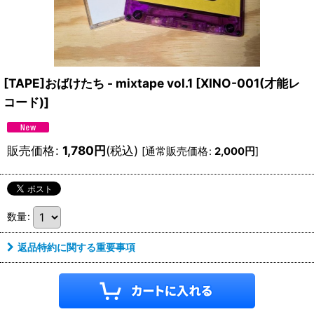
[TAPE]おばけたち - mixtape vol.1
[
XINO-001(才能レ
コード)
]
販売価格
:
1,780
円
(税込)
[
通常販売価格
:
2,000
円
]
数量
:
返品特約に関する重要事項