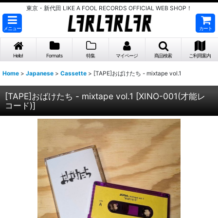
東京・新代田 LIKE A FOOL RECORDS OFFICIAL WEB SHOP！
メニュー
カート
Hello!
Formats
特集
マイページ
商品検索
ご利用案内
Home
>
Japanese
>
Cassette
>
[TAPE]おばけたち - mixtape vol.1
[TAPE]おばけたち - mixtape vol.1
[
XINO-001(才能レ
コード)
]