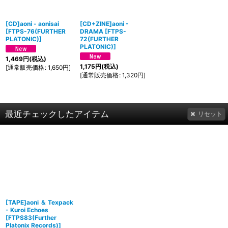
[CD]aoni - aonisai
[CD+ZINE]aoni -
[
FTPS-76(FURTHER
DRAMA
[
FTPS-
PLATONIC)
]
72(FURTHER
PLATONIC)
]
1,469
円
(税込)
1,175
円
(税込)
[
通常販売価格
:
1,650
円
]
[
通常販売価格
:
1,320
円
]
最近チェックしたアイテム
リセット
[TAPE]aoni ＆ Texpack
- Kuroi Echoes
[
FTPS83(Further
Platonix Records)
]