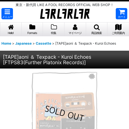
東京・新代田 LIKE A FOOL RECORDS OFFICIAL WEB SHOP！
メニュー
カート
Hello!
Formats
特集
マイページ
商品検索
ご利用案内
Home
>
Japanese
>
Cassette
>
[TAPE]aoni ＆ Texpack - Kuroi Echoes
[TAPE]aoni ＆ Texpack - Kuroi Echoes
[
FTPS83(Further Platonix Records)
]