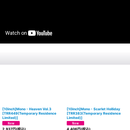
[10inch]Mono - Heaven Vol.3
[10inch]Mono - Scarlet Holliday
[
TRR449(Temporary Residence
[
TRR383(Temporary Residence
Limited)
]
Limited)
]
2,937
円
(税込)
4,406
円
(税込)