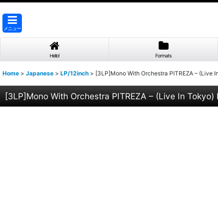
メニュー
Hello!
Formats
Home
>
Japanese
>
LP/12inch
>
[3LP]Mono With Orchestra PITREZA – (Live I
[3LP]Mono With Orchestra PITREZA – (Live In Tokyo)