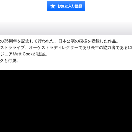
の25周年を記念して行われた、日本公演の模様を収録した作品。
ケストラライブ、オーケストラディレクターであり長年の協力者であるChad 
アMatt Cookが担当。
ックも付属。