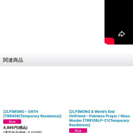
関連商品
[2LP]MONO - OATH
[2LP]MONO & World's End
[
TRR408(Temporary Residence)
]
Girlfriend – Palmless Prayer / Mass
Murder
[
TRR108LP-C1(Temporary
Residence)
]
4,895
円
(税込)
[
通常販売価格
:
5,500
円
]