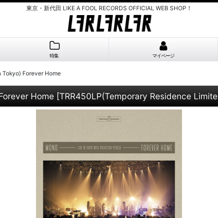
東京・新代田 LIKE A FOOL RECORDS OFFICIAL WEB SHOP！
特集
マイページ
n Tokyo) Forever Home
 Forever Home
[
TRR450LP(Temporary Residence Limite