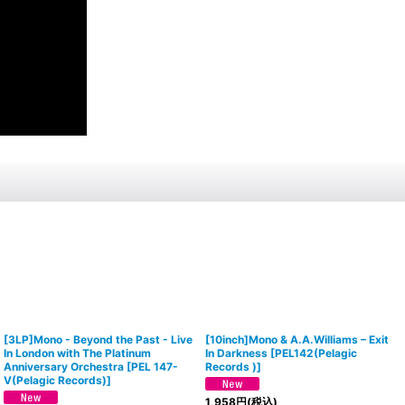
[3LP]Mono - Beyond the Past - Live
[10inch]Mono & A.A.Williams ‎– Exit
In London with The Platinum
In Darkness
[
PEL142(Pelagic
Anniversary Orchestra
[
PEL 147-
Records )
]
V(Pelagic Records)
]
1,958
円
(税込)