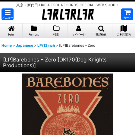
東京・新代田 LIKE A FOOL RECORDS OFFICIAL WEB SHOP！
メニュー
カート
Hello!
Formats
特集
マイページ
商品検索
ご利用案内
Home
>
Japanese
>
LP/12inch
>
[LP]Barebones – Zero
[LP]Barebones – Zero
[
DK170(Dog Knights
Productions)
]