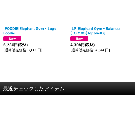
[FOODIE]Elephant Gym - Logo
[LP]Elephant Gym - Balance
Foodie
[
TSR183(Topshelf)
]
6,230
円
(税込)
4,308
円
(税込)
[
通常販売価格
:
7,000
円
]
[
通常販売価格
:
4,840
円
]
最近チェックしたアイテム