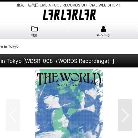
東京・新代田 LIKE A FOOL RECORDS OFFICIAL WEB SHOP！
特集
マイページ
e in Tokyo
in Tokyo
[
WDSR-008（WORDS Recordings）
]