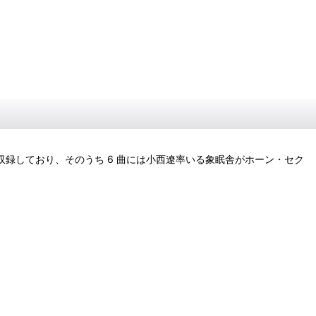
 曲を収録しており、そのうち 6 曲には⼩⻄遼率いる象眠舎がホーン・セク