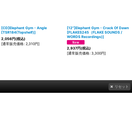
[CD]Elephant Gym - Angle
[12"]Elephant Gym - Crack Of Dawn
[
TSR184(Topshelf)
]
[
FLAKES245（FLAKE SOUNDS /
WORDS Recordings)
]
2,056
円
(税込)
[
通常販売価格
:
2,310
円
]
2,937
円
(税込)
[
通常販売価格
:
3,300
円
]
リセット