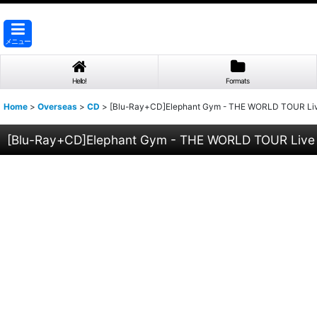
メニュー
Hello!
Formats
Home
>
Overseas
>
CD
>
[Blu-Ray+CD]Elephant Gym - THE WORLD TOUR Liv
[Blu-Ray+CD]Elephant Gym - THE WORLD TOUR Live 