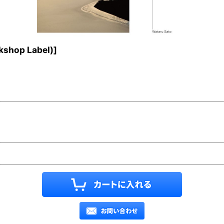
shop Label)
]