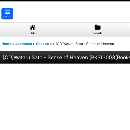
メニュー
Hello!
Formats
Home
>
Japanese
>
Cassette
>
[CD]Wataru Sato - Sense of Heaven
[CD]Wataru Sato - Sense of Heaven
[
BKSL-003(Books