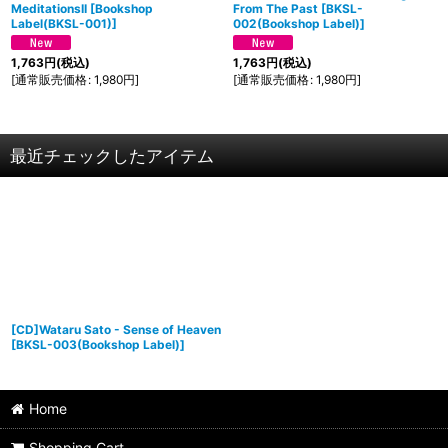
MeditationsII
[
Bookshop
From The Past
[
BKSL-
Label(BKSL-001)
]
002(Bookshop Label)
]
1,763
円
(税込)
1,763
円
(税込)
[
通常販売価格
:
1,980
円
]
[
通常販売価格
:
1,980
円
]
最近チェックしたアイテム
[CD]Wataru Sato - Sense of Heaven
[
BKSL-003(Bookshop Label)
]
Home
Shopping Cart