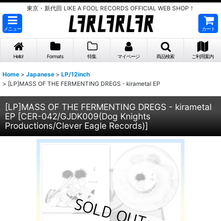
東京・新代田 LIKE A FOOL RECORDS OFFICIAL WEB SHOP！
メニュー
カート
Hello!
Formats
特集
マイページ
商品検索
ご利用案内
Home
>
Japanese
>
LP/12inch
>
[LP]MASS OF THE FERMENTING DREGS - kirametal EP
[LP]MASS OF THE FERMENTING DREGS - kirametal
EP
[
CER-042/GJDK009(Dog Knights
Productions/Clever Eagle Records)
]