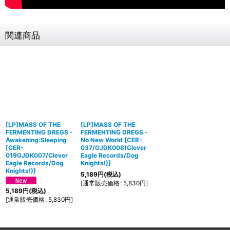
関連商品
[LP]MASS OF THE
[LP]MASS OF THE
FERMENTING DREGS -
FERMENTING DREGS -
Awakening​:​Sleeping
No New World
[
CER-
[
CER-
037/GJDK008(Clever
019GJDK007/Clever
Eagle Records/Dog
Eagle Records/Dog
Knights!)
]
Knights!)
]
5,189
円
(税込)
[
通常販売価格
:
5,830
円
]
5,189
円
(税込)
[
通常販売価格
:
5,830
円
]