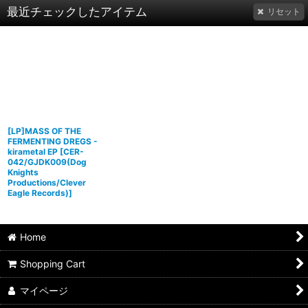
最近チェックしたアイテム
リセット
[LP]MASS OF THE
FERMENTING DREGS -
kirametal EP
[
CER-
042/GJDK009(Dog
Knights
Productions/Clever
Eagle Records)
]
Home
Shopping Cart
マイページ