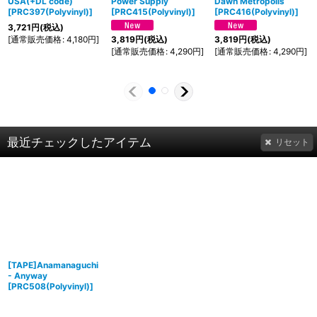
USA(+DL code)
Power Supply
Dawn Metropolis
[
PRC397(Polyvinyl)
]
[
PRC415(Polyvinyl)
]
[
PRC416(Polyvinyl)
]
3,721
円
(税込)
[
通常販売価格
:
4,180
円
]
3,819
円
(税込)
3,819
円
(税込)
[
通常販売価格
:
4,290
円
]
[
通常販売価格
:
4,290
円
]
最近チェックしたアイテム
リセット
[TAPE]Anamanaguchi
- Anyway
[
PRC508(Polyvinyl)
]