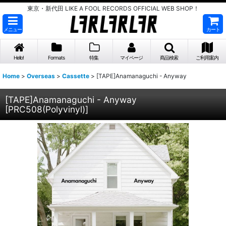
東京・新代田 LIKE A FOOL RECORDS OFFICIAL WEB SHOP！
メニュー
カート
Hello!
Formats
特集
マイページ
商品検索
ご利用案内
Home
>
Overseas
>
Cassette
>
[TAPE]Anamanaguchi - Anyway
[TAPE]Anamanaguchi - Anyway
[
PRC508(Polyvinyl)
]